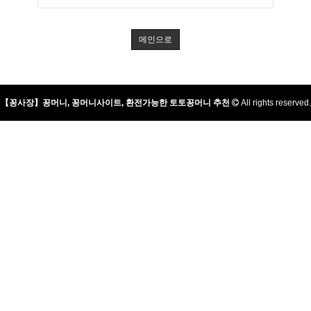
메인으로
【꽁사장】꽁머니, 꽁머니사이트, 환전가능한 토토꽁머니 추천
All rights reserved.