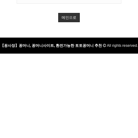
메인으로
【꽁사장】꽁머니, 꽁머니사이트, 환전가능한 토토꽁머니 추천
All rights reserved.