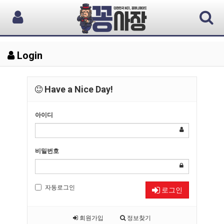
Login
Have a Nice Day!
아이디
비밀번호
자동로그인
로그인
회원가입
정보찾기