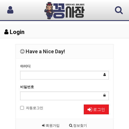
Login
Have a Nice Day!
아이디
비밀번호
자동로그인
로그인
회원가입
정보찾기