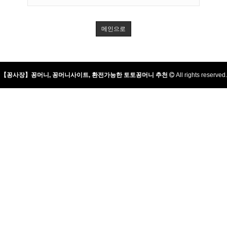
메인으로
【꽁사장】꽁머니, 꽁머니사이트, 환전가능한 토토꽁머니 추천
All rights reserved.