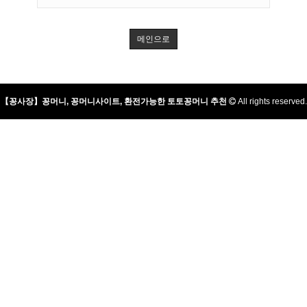
메인으로
【꽁사장】꽁머니, 꽁머니사이트, 환전가능한 토토꽁머니 추천
All rights reserved.