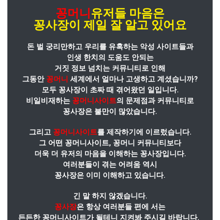
꽁머니
유저들 마음은
꽁사장
이
제일 잘 알고 있어요
돈 벌 궁리만하고 우리를 유혹하는 악성 사이트들과
인생 한치의 도움도 안되는
거짓 정보 넘치는 커뮤니티로 인해
그동안
꽁머니
세계에서 얼마나 고생하고 계셨습니까?
모두 꽁사장이 초짜 때 겪어왔던 일입니다.
비일비재하는
꽁머니사이트
의 문제점과 커뮤니티로
꽁사장은 불만이 많았습니다.
그리고
꽁머니사이트
를 제작하기에 이르렀습니다.
그 어떤 꽁머니사이트, 꽁머니 커뮤니티보다
더욱 더 유저의 마음을 이해하는 꽁사장입니다.
여러분들이 겪는 어려움 역시
꽁사장은 이미 이해하고 있습니다.
긴 말 하지 않겠습니다.
꽁사장
은 항상 여러분들 편에 서는
든든한 꽁머니사이트가 될테니 지켜봐 주시길 바랍니다.