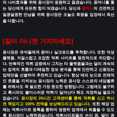
의 나비효과를 위해 꽁사장이 응원하고 돕겠습니다.
꽁머니를 쫓
는 당신에게 든든한 힘이 되겠습니다.
당신과
꽁머니
의 건전하고
알꽁달꽁한 만남을 위해
꽁사장은 오늘도 회원들 입장에서 최선
을 다합니다.
[
길이 아니면 가지마세요
]
꽁사장은 유저들에게 꽁머니 실크로드를 투척합니다.
또한 악성
플랫폼, 저질스럽고 조잡한 먹튀 사이트를 원천적으로 차단합니
다.
반복적인 먹튀 검증에서 그치는 타 플랫폼들과는 달리
계속되
는 업계의 흐름과 디테일한 정보 분석을 통해
안전하고 신용있는
업체만을 선별하여 추천하고 있습니다.
항상 매의 눈으로 전체적
인 흐름을 지켜보는 꽁사장의 노력은
꽁사장 스스로의 네임벨류
를 위해서도 꼭 필요한 가장 중요한 방향입니다.
그럼에도 불구하
고 혹시라도
불미스러운 먹튀가 일어난다 해도
걱정하실 필요가
없습니다.
꽁사장의 24시간 고객센터를 통해 먹튀를 신고 하시
면
책임지고 100% 전액을 보상해드리고 있습니다.
또한 해당 업
체는 먹튀사이트 등록을 통하여
영원히 업계에서 퇴출될 수 있도
록
꽁사장이 노력하겠습니다.
먹튀사이트들의 손이 꽁, 발이 꽁