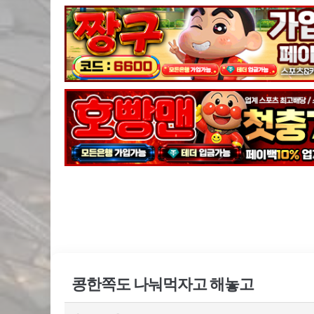
콩한쪽도 나눠먹자고 해놓고