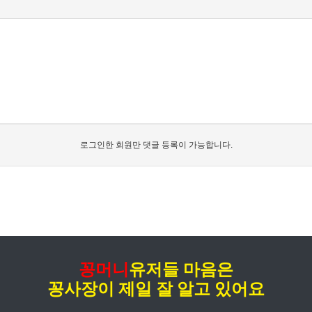
로그인한 회원만 댓글 등록이 가능합니다.
꽁머니
유저들 마음은
꽁사장
이
제일 잘 알고 있어요