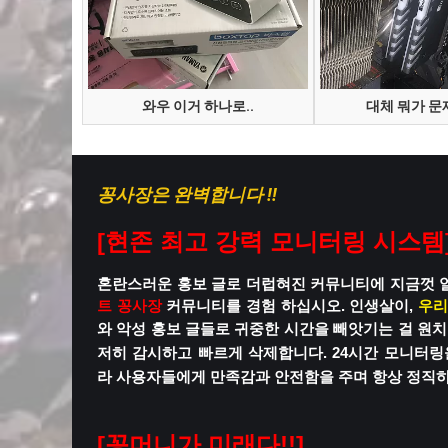
와우 이거 하나로..
대체 뭐가 문
꽁사장은 완벽합니다 !!
[
현존 최고 강력 모니터링 시스템
혼란스러운 홍보 글로 더럽혀진 커뮤니티에
지금껏 
트
꽁사장
커뮤니티를 경험 하십시오.
인생살이,
우리
와 악성 홍보 글들로
귀중한 시간을 빼앗기는 걸 원치
저히 감시하고 빠르게 삭제합니다.
24시간 모니터
라
사용자들에게 만족감과 안전함을 주며
항상 정직하
[꽁머니가 미래다!!]