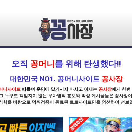
오직
꽁머니
를 위해 탄생했다!!
대한민국 NO1. 꽁머니사이트
꽁사장
머니사이트
떠돌며 운명에 맡기시지 마시고 이
제는
꽁사장
에게 한번
그 누구도 책임지지 않는 무차별적 홍보와 악성 게시물들은
꽁사장
이
 경험을 바탕으로
먹튀
검증이
완료된 토토사이트
만을 엄선하여 선보