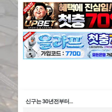
신구는 30년전부터...