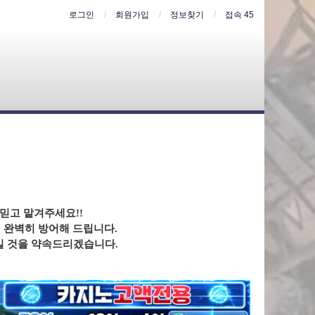
로그인
회원가입
정보찾기
접속 45
 믿고 맡겨주세요!!
 완벽히 방어해 드립니다.
일 것을 약속드리겠습니다.