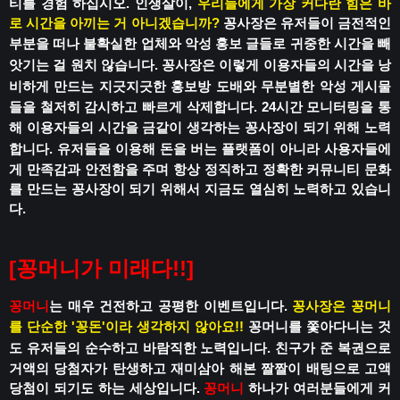
티를 경험 하십시오.
인생살이,
우리들에게 가장 커다란 힘은 바
로 시간을 아끼는 거 아니겠습니까?
꽁사장은 유저들이 금전적인
부분을 떠나
불확실한 업체와 악성 홍보 글들로
귀중한 시간을 빼
앗기는 걸 원치 않습니다.
꽁사장은 이렇게 이용자들의 시간을 낭
비하게 만드는
지긋지긋한 홍보방 도배와 무분별한 악성 게시물
들을 철저히 감시하고 빠르게 삭제합니다.
24시간 모니터링을 통
해 이용자들의 시간을
금같이 생각하는 꽁사장이 되기 위해 노력
합니다.
유저들을 이용해 돈을 버는 플랫폼이 아니라
사용자들에
게 만족감과 안전함을 주며
항상 정직하고 정확한 커뮤니티 문화
를 만드는 꽁사장이 되기 위해서 지금도 열심히 노력하고 있습니
다.
[꽁머니가 미래다!!]
꽁머니
는 매우 건전하고 공평한 이벤트입니다.
꽁사장은 꽁머니
를 단순한 '꽁돈'이라 생각하지 않아요!!
꽁머니를 쫓아다니는 것
도 유저들의 순수하고 바람직한 노력입니다.
친구가 준 복권으로
거액의 당첨자가 탄생하고
재미삼아 해본 짤짤이 배팅으로 고액
당첨이 되기도 하는 세상입니다.
꽁머니
하나가 여러분들에게 커