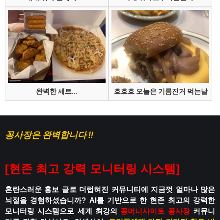
완벽한 세트...
흐흐흐 오늘은 기름진거 먹는날
꽁사장은 완벽합니다 !!
[
현존 최고 강력 모니터링 시스템
]
혼란스러운 홍보 글로 더럽혀진 커뮤니티에
지금껏 얼마나 많은
뇌절을 경험하셨습니까?
AI를 기반으로 한 현존 최고의 강력한
모니터링 시스템으로
세계 최강의
꽁머니사이트
꽁사장
커뮤니