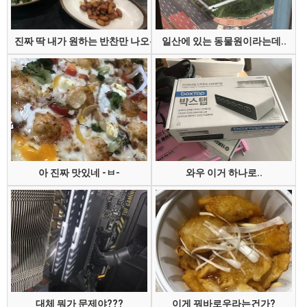
진짜 딱 내가 원하는 반찬만 나오는 집
일산에 있는 동물원이라는데..
아 진짜 맛있네 -ㅂ-
와우 이거 하나로..
대체 뭐가 문제야???
이게 꿔바로우라는건가?