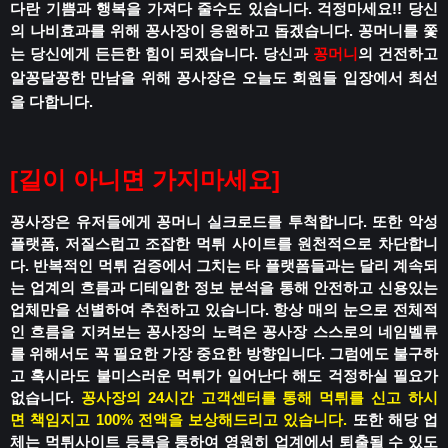
다란 기쁨과 행복을 가져다 줄수도 있습니다.
걱정마세요!!
당신
의 나비효과를 위해 꽁사장이 응원하고 돕겠습니다.
꽁머니를 쫓
는 당신에게 든든한 힘이 되겠습니다.
당신과
꽁머니
의 건전하고
알꽁달꽁한 만남을 위해
꽁사장은 오늘도 회원들 입장에서 최선
을 다합니다.
[
길이 아니면 가지마세요
]
꽁사장은 유저들에게 꽁머니 실크로드를 투척합니다.
또한 악성
플랫폼, 저질스럽고 조잡한 먹튀 사이트를 원천적으로 차단합니
다.
반복적인 먹튀 검증에서 그치는 타 플랫폼들과는 달리
계속되
는 업계의 흐름과 디테일한 정보 분석을 통해
안전하고 신용있는
업체만을 선별하여 추천하고 있습니다.
항상 매의 눈으로 전체적
인 흐름을 지켜보는 꽁사장의 노력은
꽁사장 스스로의 네임벨류
를 위해서도 꼭 필요한 가장 중요한 방향입니다.
그럼에도 불구하
고 혹시라도
불미스러운 먹튀가 일어난다 해도
걱정하실 필요가
없습니다.
꽁사장의 24시간 고객센터를 통해 먹튀를 신고 하시
면
책임지고 100% 전액을 보상해드리고 있습니다.
또한 해당 업
체는 먹튀사이트 등록을 통하여
영원히 업계에서 퇴출될 수 있도