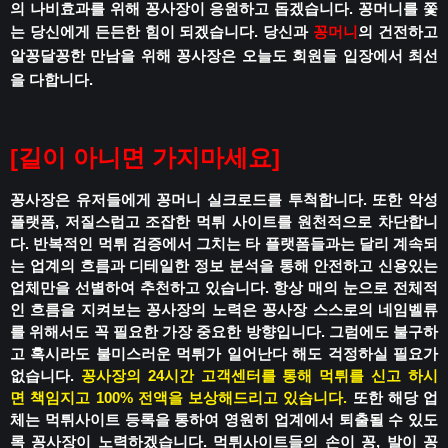
의 나비효과를 위해 꽁사장이 응원하고 돕겠습니다.
꽁머니를 쫓
는 당신에게 든든한 힘이 되겠습니다.
당신과
꽁머니
의 건전하고
알꽁달꽁한 만남을 위해
꽁사장은 오늘도 회원들 입장에서 최선
을 다합니다.
[
길이 아니면 가지마세요
]
꽁사장은 유저들에게 꽁머니 실크로드를 투척합니다.
또한 악성
플랫폼, 저질스럽고 조잡한 먹튀 사이트를 원천적으로 차단합니
다.
반복적인 먹튀 검증에서 그치는 타 플랫폼들과는 달리
계속되
는 업계의 흐름과 디테일한 정보 분석을 통해
안전하고 신용있는
업체만을 선별하여 추천하고 있습니다.
항상 매의 눈으로 전체적
인 흐름을 지켜보는 꽁사장의 노력은
꽁사장 스스로의 네임벨류
를 위해서도 꼭 필요한 가장 중요한 방향입니다.
그럼에도 불구하
고 혹시라도
불미스러운 먹튀가 일어난다 해도
걱정하실 필요가
없습니다.
꽁사장의 24시간 고객센터를 통해 먹튀를 신고 하시
면
책임지고 100% 전액을 보상해드리고 있습니다.
또한 해당 업
체는 먹튀사이트 등록을 통하여
영원히 업계에서 퇴출될 수 있도
록
꽁사장이 노력하겠습니다.
먹튀사이트들의 손이 꽁, 발이 꽁