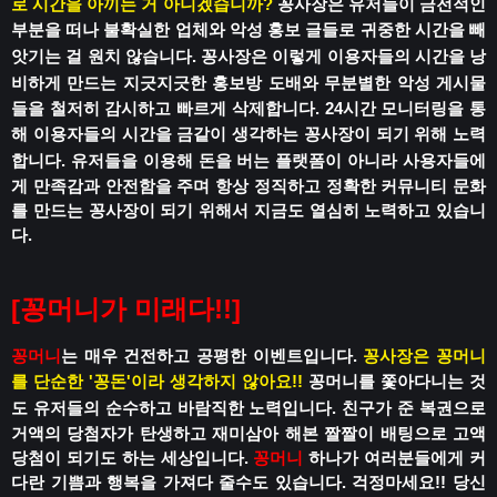
로 시간을 아끼는 거 아니겠습니까?
꽁사장은 유저들이 금전적인
부분을 떠나
불확실한 업체와 악성 홍보 글들로
귀중한 시간을 빼
앗기는 걸 원치 않습니다.
꽁사장은 이렇게 이용자들의 시간을 낭
비하게 만드는
지긋지긋한 홍보방 도배와 무분별한 악성 게시물
들을 철저히 감시하고 빠르게 삭제합니다.
24시간 모니터링을 통
해 이용자들의 시간을
금같이 생각하는 꽁사장이 되기 위해 노력
합니다.
유저들을 이용해 돈을 버는 플랫폼이 아니라
사용자들에
게 만족감과 안전함을 주며
항상 정직하고 정확한 커뮤니티 문화
를 만드는 꽁사장이 되기 위해서 지금도 열심히 노력하고 있습니
다.
[꽁머니가 미래다!!]
꽁머니
는 매우 건전하고 공평한 이벤트입니다.
꽁사장은 꽁머니
를 단순한 '꽁돈'이라 생각하지 않아요!!
꽁머니를 쫓아다니는 것
도 유저들의 순수하고 바람직한 노력입니다.
친구가 준 복권으로
거액의 당첨자가 탄생하고
재미삼아 해본 짤짤이 배팅으로 고액
당첨이 되기도 하는 세상입니다.
꽁머니
하나가 여러분들에게 커
다란 기쁨과 행복을 가져다 줄수도 있습니다.
걱정마세요!!
당신