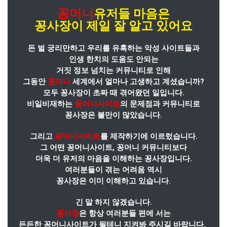
꽁머니
유저들 마음은
꽁사장
이
제일 잘 알고 있어요
돈 벌 궁리만하고 우리를 유혹하는 악성 사이트들과
인생 한치의 도움도 안되는
거짓 정보 넘치는 커뮤니티로 인해
그동안
꽁머니
세계에서 얼마나 고생하고 계셨습니까?
모두 꽁사장이 초짜 때 겪어왔던 일입니다.
비일비재하는
꽁머니사이트
의 문제점과 커뮤니티로
꽁사장은 불만이 많았습니다.
그리고
꽁머니사이트
를 제작하기에 이르렀습니다.
그 어떤 꽁머니사이트, 꽁머니 커뮤니티보다
더욱 더 유저의 마음을 이해하는 꽁사장입니다.
여러분들이 겪는 어려움 역시
꽁사장은 이미 이해하고 있습니다.
긴 말 하지 않겠습니다.
꽁사장
은 항상 여러분들 편에 서는
든든한 꽁머니사이트가 될테니 지켜봐 주시길 바랍니다.