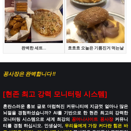
완벽한 세트...
흐흐흐 오늘은 기름진거 먹는날
꽁사장은 완벽합니다 !!
[
현존 최고 강력 모니터링 시스템
]
혼란스러운 홍보 글로 더럽혀진 커뮤니티에
지금껏 얼마나 많은
뇌절을 경험하셨습니까?
AI를 기반으로 한 현존 최고의 강력한
모니터링 시스템으로
세계 최강의
꽁머니사이트
꽁사장
커뮤니
티를 경험 하십시오.
인생살이,
우리들에게 가장 커다란 힘은 바