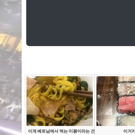
이게 베트남에서 먹는 미꽝이라는 건데
이거