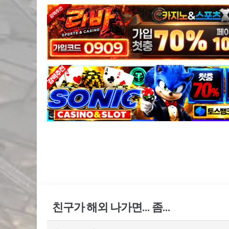
친구가 해외 나가면... 좀...