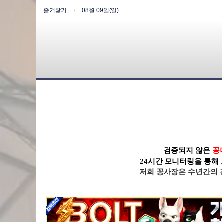
즐겨찾기
08월 09일(일)
검증되지 않은
꽁
24시간 모니터링을 통해
저희 꽁사장
은 수년간의