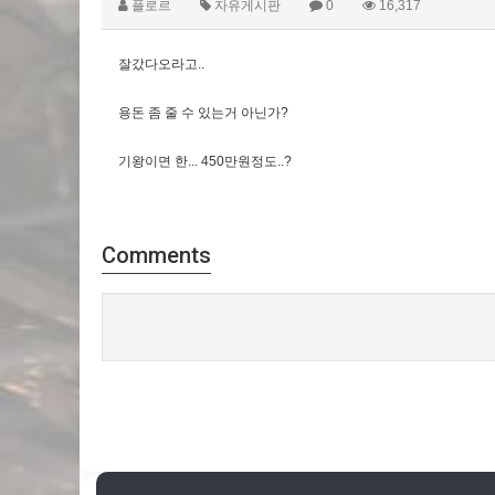
플로르
자유게시판
0
16,317
잘갔다오라고..
용돈 좀 줄 수 있는거 아닌가?
기왕이면 한... 450만원정도..?
Comments