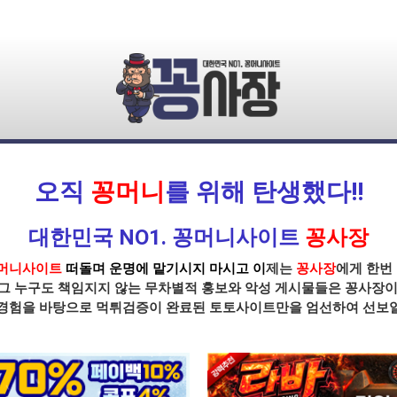
오직
꽁머니
를 위해 탄생했다!!
대한민국 NO1. 꽁머니사이트
꽁사장
머니사이트
떠돌며 운명에 맡기시지 마시고 이
제는
꽁사장
에게 한번
그 누구도 책임지지 않는 무차별적 홍보와 악성 게시물들은
꽁사장
이
 경험을 바탕으로
먹튀
검증이
완료된 토토사이트
만을 엄선하여 선보