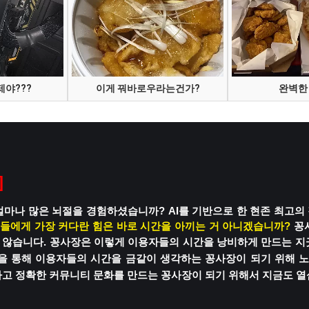
제야???
이게 꿔바로우라는건가?
완벽한 
]
얼마나 많은 뇌절을 경험하셨습니까?
AI를 기반으로 한 현존 최고
들에게 가장 커다란 힘은 바로 시간을 아끼는 거 아니겠습니까?
꽁
 않습니다.
꽁사장은 이렇게 이용자들의 시간을 낭비하게 만드는
지
링을 통해 이용자들의 시간을
금같이 생각하는 꽁사장이 되기 위해 
고 정확한 커뮤니티 문화를 만드는 꽁사장이 되기 위해서 지금도 열