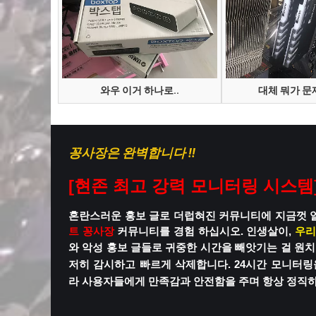
와우 이거 하나로..
대체 뭐가 문
꽁사장은 완벽합니다 !!
[
현존 최고 강력 모니터링 시스템
혼란스러운 홍보 글로 더럽혀진 커뮤니티에
지금껏 
트
꽁사장
커뮤니티를 경험 하십시오.
인생살이,
우리
와 악성 홍보 글들로
귀중한 시간을 빼앗기는 걸 원치
저히 감시하고 빠르게 삭제합니다.
24시간 모니터
라
사용자들에게 만족감과 안전함을 주며
항상 정직하