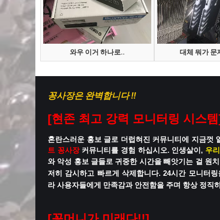
와우 이거 하나로..
대체 뭐가 문
꽁사장은 완벽합니다 !!
[
현존 최고 강력 모니터링 시스템
혼란스러운 홍보 글로 더럽혀진 커뮤니티에
지금껏 
트
꽁사장
커뮤니티를 경험 하십시오.
인생살이,
우리
와 악성 홍보 글들로
귀중한 시간을 빼앗기는 걸 원치
저히 감시하고 빠르게 삭제합니다.
24시간 모니터
라
사용자들에게 만족감과 안전함을 주며
항상 정직하
[꽁머니가 미래다!!]