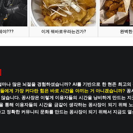
제야???
이게 꿔바로우라는건가?
완벽한 
]
얼마나 많은 뇌절을 경험하셨습니까?
AI를 기반으로 한 현존 최고
들에게 가장 커다란 힘은 바로 시간을 아끼는 거 아니겠습니까?
꽁
 않습니다.
꽁사장은 이렇게 이용자들의 시간을 낭비하게 만드는
지
링을 통해 이용자들의 시간을
금같이 생각하는 꽁사장이 되기 위해 
고 정확한 커뮤니티 문화를 만드는 꽁사장이 되기 위해서 지금도 열