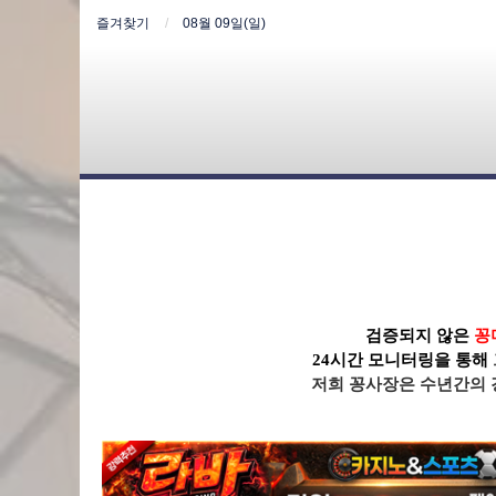
즐겨찾기
08월 09일(일)
검증되지 않은
꽁
24시간 모니터링을 통해
저희 꽁사장
은 수년간의