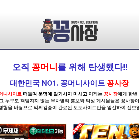
오직
꽁머니
를 위해 탄생했다!!
대한민국 NO1. 꽁머니사이트
꽁사장
머니사이트
떠돌며 운명에 맡기시지 마시고 이
제는
꽁사장
에게 한번
그 누구도 책임지지 않는 무차별적 홍보와 악성 게시물들은
꽁사장
이
 경험을 바탕으로
먹튀
검증이
완료된 토토사이트
만을 엄선하여 선보