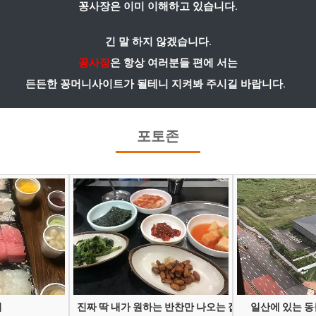
꽁사장은 이미 이해하고 있습니다.
긴 말 하지 않겠습니다.
꽁사장
은 항상 여러분들 편에 서는
든든한 꽁머니사이트가 될테니 지켜봐 주시길 바랍니다.
포토존
지
진짜 딱 내가 원하는 반찬만 나오는 집
일산에 있는 동