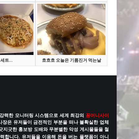
세트...
흐흐흐 오늘은 기름진거 먹는날
의 강력한 모니터링 시스템으로
세계 최강의
꽁머니사이
사장은 유저들이 금전적인 부분을 떠나
불확실한 업체
긋지긋한 홍보방 도배와 무분별한 악성 게시물들을 철
노력합니다.
유저들을 이용해 돈을 버는 플랫폼이 아니