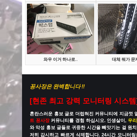
와우 이거 하나로..
대체 뭐가 문
꽁사장은 완벽합니다 !!
[
현존 최고 강력 모니터링 시스템
혼란스러운 홍보 글로 더럽혀진 커뮤니티에
지금껏 
트
꽁사장
커뮤니티를 경험 하십시오.
인생살이,
우리
와 악성 홍보 글들로
귀중한 시간을 빼앗기는 걸 원치
저히 감시하고 빠르게 삭제합니다.
24시간 모니터