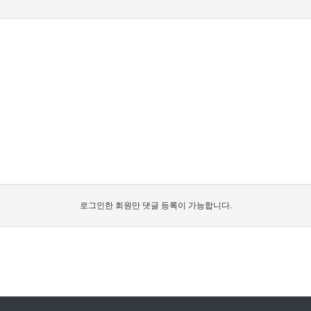
로그인한 회원만 댓글 등록이 가능합니다.