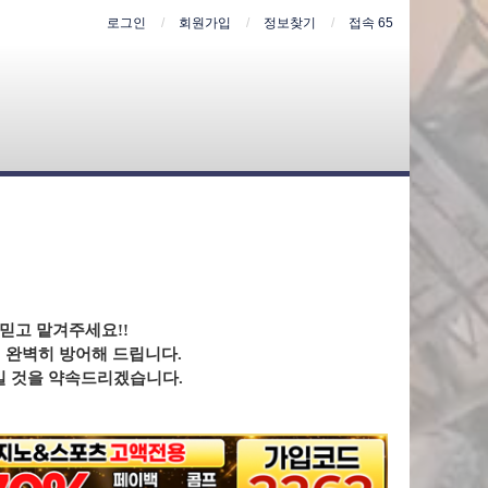
로그인
회원가입
정보찾기
접속 65
 믿고 맡겨주세요!!
 완벽히 방어해 드립니다.
일 것을 약속드리겠습니다.