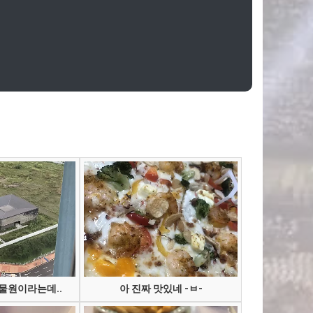
물원이라는데..
아 진짜 맛있네 -ㅂ-