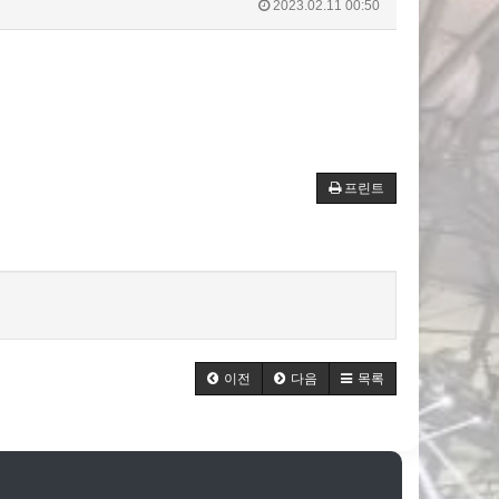
2023.02.11 00:50
프린트
이전
다음
목록