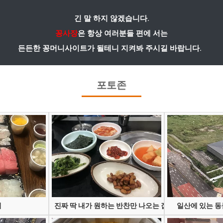
긴 말 하지 않겠습니다.
꽁사장
은 항상 여러분들 편에 서는
든든한 꽁머니사이트가 될테니 지켜봐 주시길 바랍니다.
포토존
지
진짜 딱 내가 원하는 반찬만 나오는 집
일산에 있는 동