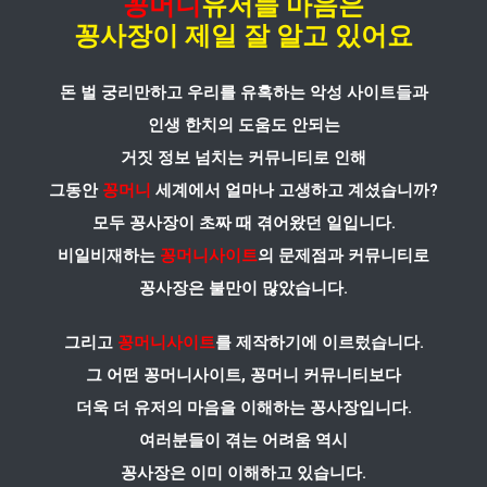
꽁머니
유저들 마음은
꽁사장
이
제일 잘 알고 있어요
돈 벌 궁리만하고 우리를 유혹하는 악성 사이트들과
인생 한치의 도움도 안되는
거짓 정보 넘치는 커뮤니티로 인해
그동안
꽁머니
세계에서 얼마나 고생하고 계셨습니까?
모두 꽁사장이 초짜 때 겪어왔던 일입니다.
비일비재하는
꽁머니사이트
의 문제점과 커뮤니티로
꽁사장은 불만이 많았습니다.
그리고
꽁머니사이트
를 제작하기에 이르렀습니다.
그 어떤 꽁머니사이트, 꽁머니 커뮤니티보다
더욱 더 유저의 마음을 이해하는 꽁사장입니다.
여러분들이 겪는 어려움 역시
꽁사장은 이미 이해하고 있습니다.