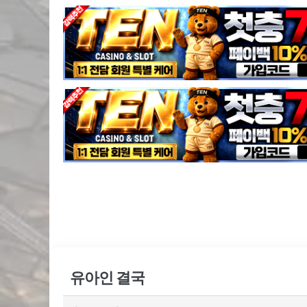
유아인 결국