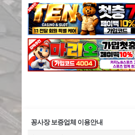
꽁사장 보증업체 이용안내