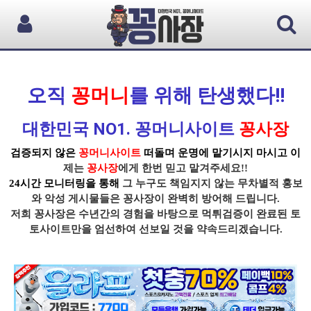
오직
꽁머니
를 위해 탄생했다!!
대한민국 NO1. 꽁머니사이트
꽁사장
검증되지 않은
꽁머니사이트
떠돌며 운명에 맡기시지 마시고 이
제는
꽁사장
에게 한번 믿고 맡겨주세요!!
24시간 모니터링을 통해
그 누구도 책임지지 않는 무차별적 홍보
와 악성 게시물들은
꽁사장
이 완벽히 방어해 드립니다.
저희 꽁사장
은 수년간의 경험을 바탕으로
먹튀
검증이
완료된 토
토사이트
만을 엄선하여 선보일 것을 약속드리겠습니다.