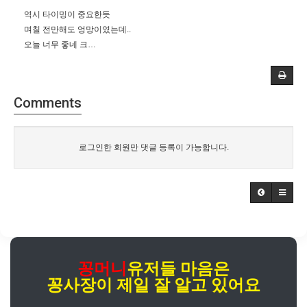
역시 타이밍이 중요한듯
며칠 전만해도 엉망이였는데..
오늘 너무 좋네 크…
Comments
로그인한 회원만 댓글 등록이 가능합니다.
꽁머니
유저들 마음은
꽁사장
이
제일 잘 알고 있어요