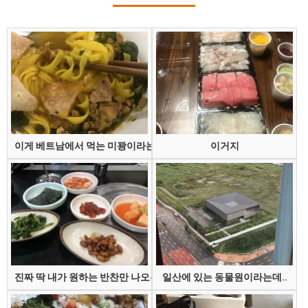
이게 베트남에서 먹는 미꽝이라는 건데
이거지
진짜 딱 내가 원하는 반찬만 나오는 집
일산에 있는 동물원이라는데..