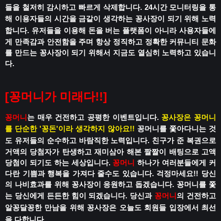
들을 철저히 감시하고 빠르게 삭제합니다.
24시간 모니터링을 통
해 이용자들의 시간을
금같이 생각하는 꽁사장이 되기 위해 노력
합니다.
유저들을 이용해 돈을 버는 플랫폼이 아니라
사용자들에
게 만족감과 안전함을 주며
항상 정직하고 정확한 커뮤니티 문화
를 만드는 꽁사장이 되기 위해서 지금도 열심히 노력하고 있습니
다.
[꽁머니가 미래다!!]
꽁머니
는 매우 건전하고 공평한 이벤트입니다.
꽁사장은 꽁머니
를 단순한 '꽁돈'이라 생각하지 않아요!!
꽁머니를 쫓아다니는 것
도 유저들의 순수하고 바람직한 노력입니다.
친구가 준 복권으로
거액의 당첨자가 탄생하고
재미삼아 해본 짤짤이 배팅으로 고액
당첨이 되기도 하는 세상입니다.
꽁머니
하나가 여러분들에게 커
다란 기쁨과 행복을 가져다 줄수도 있습니다.
걱정마세요!!
당신
의 나비효과를 위해 꽁사장이 응원하고 돕겠습니다.
꽁머니를 쫓
는 당신에게 든든한 힘이 되겠습니다.
당신과
꽁머니
의 건전하고
알꽁달꽁한 만남을 위해
꽁사장은 오늘도 회원들 입장에서 최선
을 다합니다.