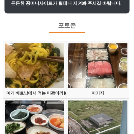
든든한 꽁머니사이트가 될테니 지켜봐 주시길 바랍니다.
포토존
이게 베트남에서 먹는 미꽝이라는 건데
이거지