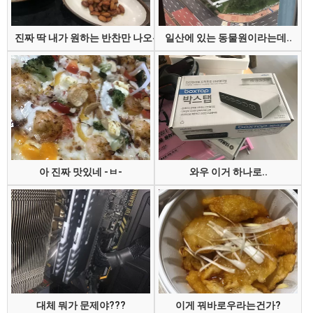
진짜 딱 내가 원하는 반찬만 나오는 집
일산에 있는 동물원이라는데..
아 진짜 맛있네 -ㅂ-
와우 이거 하나로..
대체 뭐가 문제야???
이게 꿔바로우라는건가?