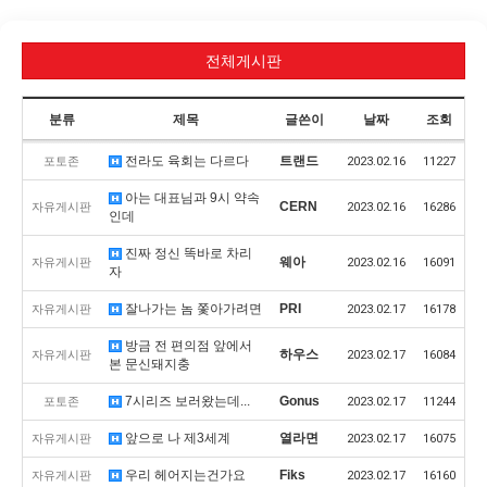
전체게시판
분류
제목
글쓴이
날짜
조회
전라도 육회는 다르다
트랜드
포토존
2023.02.16
11227
아는 대표님과 9시 약속
CERN
자유게시판
2023.02.16
16286
인데
진짜 정신 똑바로 차리
웨아
자유게시판
2023.02.16
16091
자
잘나가는 놈 쫓아가려면
PRI
자유게시판
2023.02.17
16178
방금 전 편의점 앞에서
하우스
자유게시판
2023.02.17
16084
본 문신돼지충
7시리즈 보러왔는데...
Gonus
포토존
2023.02.17
11244
앞으로 나 제3세계
열라면
자유게시판
2023.02.17
16075
우리 헤어지는건가요
Fiks
자유게시판
2023.02.17
16160