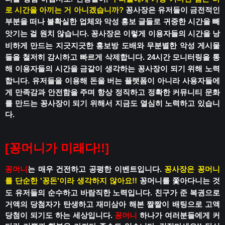
로 시간을 아끼는 거 아니겠습니까?
꽁사장은 유저들이 금전적인
부분을 떠나
불확실한 업체와 악성 홍보 글들로
귀중한 시간을 빼
앗기는 걸 원치 않습니다.
꽁사장은 이렇게 이용자들의 시간을 낭
비하게 만드는
지긋지긋한 홍보방 도배와 무분별한 악성 게시물
들을 철저히 감시하고 빠르게 삭제합니다.
24시간 모니터링을 통
해 이용자들의 시간을
금같이 생각하는 꽁사장이 되기 위해 노력
합니다.
유저들을 이용해 돈을 버는 플랫폼이 아니라
사용자들에
게 만족감과 안전함을 주며
항상 정직하고 정확한 커뮤니티 문화
를 만드는 꽁사장이 되기 위해서 지금도 열심히 노력하고 있습니
다.
[꽁머니가 미래다!!]
꽁머니
는 매우 건전하고 공평한 이벤트입니다.
꽁사장은 꽁머니
를 단순한 '꽁돈'이라 생각하지 않아요!!
꽁머니를 쫓아다니는 것
도 유저들의 순수하고 바람직한 노력입니다.
친구가 준 복권으로
거액의 당첨자가 탄생하고
재미삼아 해본 짤짤이 배팅으로 고액
당첨이 되기도 하는 세상입니다.
꽁머니
하나가 여러분들에게 커