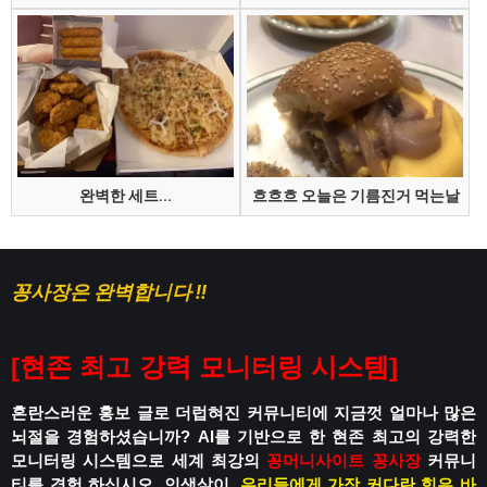
완벽한 세트...
흐흐흐 오늘은 기름진거 먹는날
꽁사장은 완벽합니다 !!
[
현존 최고 강력 모니터링 시스템
]
혼란스러운 홍보 글로 더럽혀진 커뮤니티에
지금껏 얼마나 많은
뇌절을 경험하셨습니까?
AI를 기반으로 한 현존 최고의 강력한
모니터링 시스템으로
세계 최강의
꽁머니사이트
꽁사장
커뮤니
티를 경험 하십시오.
인생살이,
우리들에게 가장 커다란 힘은 바