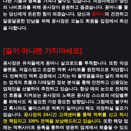
다란 기쁨과 행복을 가져다 줄수도 있습니다.
걱정마세요!!
당신
의 나비효과를 위해 꽁사장이 응원하고 돕겠습니다.
꽁머니를 쫓
는 당신에게 든든한 힘이 되겠습니다.
당신과
꽁머니
의 건전하고
알꽁달꽁한 만남을 위해
꽁사장은 오늘도 회원들 입장에서 최선
을 다합니다.
[
길이 아니면 가지마세요
]
꽁사장은 유저들에게 꽁머니 실크로드를 투척합니다.
또한 악성
플랫폼, 저질스럽고 조잡한 먹튀 사이트를 원천적으로 차단합니
다.
반복적인 먹튀 검증에서 그치는 타 플랫폼들과는 달리
계속되
는 업계의 흐름과 디테일한 정보 분석을 통해
안전하고 신용있는
업체만을 선별하여 추천하고 있습니다.
항상 매의 눈으로 전체적
인 흐름을 지켜보는 꽁사장의 노력은
꽁사장 스스로의 네임벨류
를 위해서도 꼭 필요한 가장 중요한 방향입니다.
그럼에도 불구하
고 혹시라도
불미스러운 먹튀가 일어난다 해도
걱정하실 필요가
없습니다.
꽁사장의 24시간 고객센터를 통해 먹튀를 신고 하시
면
책임지고 100% 전액을 보상해드리고 있습니다.
또한 해당 업
체는 먹튀사이트 등록을 통하여
영원히 업계에서 퇴출될 수 있도