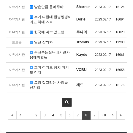
받은만큼 돌려주마
Sharnor
자유게시판
2023.02.17
16124
누가 나한테 한병평병이
Dorle
자유게시판
2023.02.17
16094
라고 하네 ㅅㅂ
한국에 계속 있으면
두나의
자유게시판
2023.02.17
16020
일단 잡쏴봐
Tromus
포토존
2023.02.17
11293
주짓수는실내에서만사
Kayde
자유게시판
2023.02.17
16061
용해야할듯
흐미 여기도 정치 저기
VOBU
자유게시판
2023.02.17
16053
도 정치
그림 잘그리는 사람들
제드
자유게시판
2023.02.17
16176
신기함
1
2
3
4
5
6
7
8
9
10