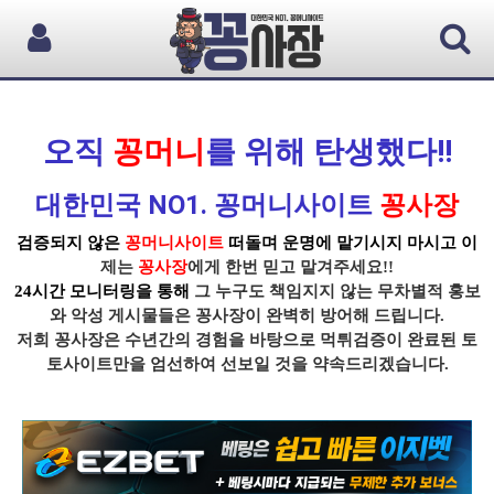
오직
꽁머니
를 위해 탄생했다!!
대한민국 NO1. 꽁머니사이트
꽁사장
검증되지 않은
꽁머니사이트
떠돌며 운명에 맡기시지 마시고 이
제는
꽁사장
에게 한번 믿고 맡겨주세요!!
24시간 모니터링을 통해
그 누구도 책임지지 않는 무차별적 홍보
와 악성 게시물들은
꽁사장
이 완벽히 방어해 드립니다.
저희 꽁사장
은 수년간의 경험을 바탕으로
먹튀
검증이
완료된 토
토사이트
만을 엄선하여 선보일 것을 약속드리겠습니다.