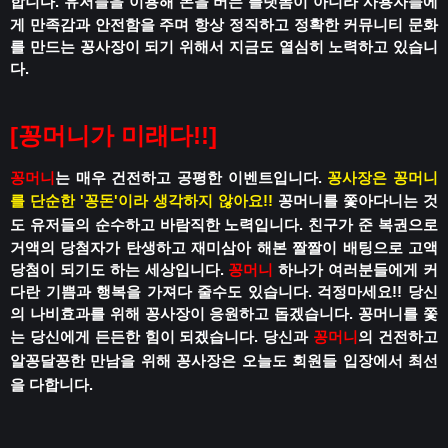
합니다.
유저들을 이용해 돈을 버는 플랫폼이 아니라
사용자들에
게 만족감과 안전함을 주며
항상 정직하고 정확한 커뮤니티 문화
를 만드는 꽁사장이 되기 위해서 지금도 열심히 노력하고 있습니
다.
[꽁머니가 미래다!!]
꽁머니
는 매우 건전하고 공평한 이벤트입니다.
꽁사장은 꽁머니
를 단순한 '꽁돈'이라 생각하지 않아요!!
꽁머니를 쫓아다니는 것
도 유저들의 순수하고 바람직한 노력입니다.
친구가 준 복권으로
거액의 당첨자가 탄생하고
재미삼아 해본 짤짤이 배팅으로 고액
당첨이 되기도 하는 세상입니다.
꽁머니
하나가 여러분들에게 커
다란 기쁨과 행복을 가져다 줄수도 있습니다.
걱정마세요!!
당신
의 나비효과를 위해 꽁사장이 응원하고 돕겠습니다.
꽁머니를 쫓
는 당신에게 든든한 힘이 되겠습니다.
당신과
꽁머니
의 건전하고
알꽁달꽁한 만남을 위해
꽁사장은 오늘도 회원들 입장에서 최선
을 다합니다.