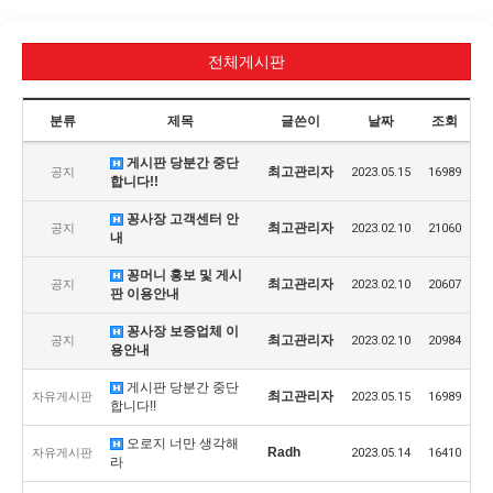
전체게시판
분류
제목
글쓴이
날짜
조회
게시판 당분간 중단
최고관리자
공지
2023.05.15
16989
합니다!!
꽁사장 고객센터 안
최고관리자
공지
2023.02.10
21060
내
꽁머니 홍보 및 게시
최고관리자
공지
2023.02.10
20607
판 이용안내
꽁사장 보증업체 이
최고관리자
공지
2023.02.10
20984
용안내
게시판 당분간 중단
최고관리자
자유게시판
2023.05.15
16989
합니다!!
오로지 너만 생각해
Radh
자유게시판
2023.05.14
16410
라