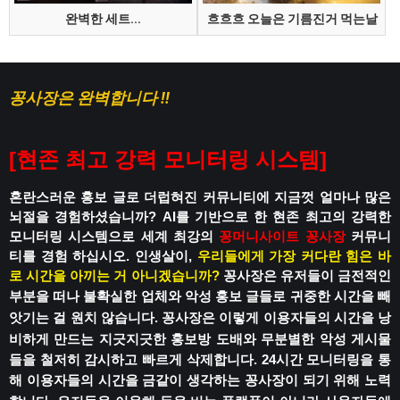
완벽한 세트...
흐흐흐 오늘은 기름진거 먹는날
꽁사장은 완벽합니다 !!
[
현존 최고 강력 모니터링 시스템
]
혼란스러운 홍보 글로 더럽혀진 커뮤니티에
지금껏 얼마나 많은
뇌절을 경험하셨습니까?
AI를 기반으로 한 현존 최고의 강력한
모니터링 시스템으로
세계 최강의
꽁머니사이트
꽁사장
커뮤니
티를 경험 하십시오.
인생살이,
우리들에게 가장 커다란 힘은 바
로 시간을 아끼는 거 아니겠습니까?
꽁사장은 유저들이 금전적인
부분을 떠나
불확실한 업체와 악성 홍보 글들로
귀중한 시간을 빼
앗기는 걸 원치 않습니다.
꽁사장은 이렇게 이용자들의 시간을 낭
비하게 만드는
지긋지긋한 홍보방 도배와 무분별한 악성 게시물
들을 철저히 감시하고 빠르게 삭제합니다.
24시간 모니터링을 통
해 이용자들의 시간을
금같이 생각하는 꽁사장이 되기 위해 노력