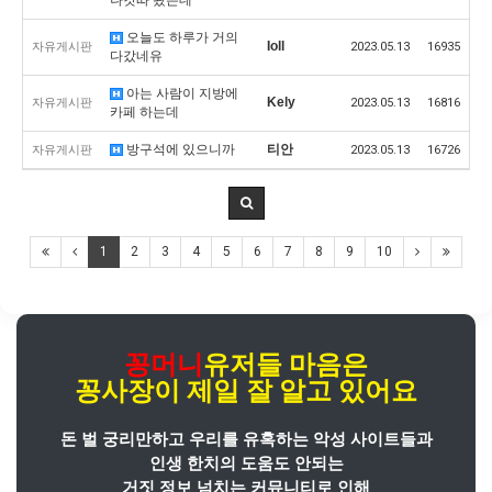
오늘도 하루가 거의
Ioll
자유게시판
2023.05.13
16935
다갔네유
아는 사람이 지방에
Kely
자유게시판
2023.05.13
16816
카페 하는데
방구석에 있으니까
티안
자유게시판
2023.05.13
16726
1
2
3
4
5
6
7
8
9
10
꽁머니
유저들 마음은
꽁사장
이
제일 잘 알고 있어요
돈 벌 궁리만하고 우리를 유혹하는 악성 사이트들과
인생 한치의 도움도 안되는
거짓 정보 넘치는 커뮤니티로 인해