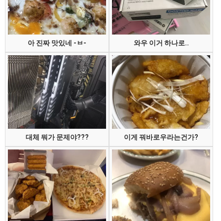
아 진짜 맛있네 -ㅂ-
와우 이거 하나로..
대체 뭐가 문제야???
이게 꿔바로우라는건가?