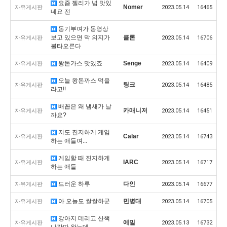
요즘 젤리가 넘 맛있
Nomer
자유게시판
2023.05.14
16465
네요 전
동기부여가 동영상
보고 있으면 막 의지가
클론
자유게시판
2023.05.14
16706
불타오른다
왕돈가스 맛있죠
Senge
자유게시판
2023.05.14
16409
오늘 왕돈까스 먹을
팅크
자유게시판
2023.05.14
16485
라고!!
배꼽은 왜 냄새가 날
카매니저
자유게시판
2023.05.14
16451
까요?
저도 진지하게 게임
Calar
자유게시판
2023.05.14
16743
하는 애들여...
게임할 때 진지하게
IARC
자유게시판
2023.05.14
16717
하는 애들
드러운 하루
다인
자유게시판
2023.05.14
16677
아 오늘도 쌀쌀하군
민병대
자유게시판
2023.05.14
16705
강아지 데리고 산책
에밀
자유게시판
2023.05.13
16732
나갓따 왔는데