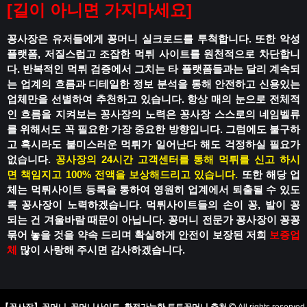
[
길이 아니면 가지마세요
]
꽁사장은 유저들에게 꽁머니 실크로드를 투척합니다.
또한 악성
플랫폼, 저질스럽고 조잡한 먹튀 사이트를 원천적으로 차단합니
다.
반복적인 먹튀 검증에서 그치는 타 플랫폼들과는 달리
계속되
는 업계의 흐름과 디테일한 정보 분석을 통해
안전하고 신용있는
업체만을 선별하여 추천하고 있습니다.
항상 매의 눈으로 전체적
인 흐름을 지켜보는 꽁사장의 노력은
꽁사장 스스로의 네임벨류
를 위해서도 꼭 필요한 가장 중요한 방향입니다.
그럼에도 불구하
고 혹시라도
불미스러운 먹튀가 일어난다 해도
걱정하실 필요가
없습니다.
꽁사장의 24시간 고객센터를 통해 먹튀를 신고 하시
면
책임지고 100% 전액을 보상해드리고 있습니다.
또한 해당 업
체는 먹튀사이트 등록을 통하여
영원히 업계에서 퇴출될 수 있도
록
꽁사장이 노력하겠습니다.
먹튀사이트들의 손이 꽁, 발이 꽁
되는 건
겨울바람 때문이 아닙니다.
꽁머니 전문가 꽁사장이 꽁꽁
묶어 놓을 것을 약속 드리며
확실하게 안전이 보장된 저희
보증업
체
많이 사랑해 주시면 감사하겠습니다.