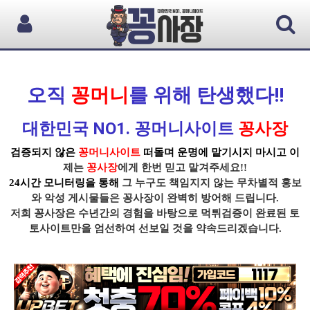
오직
꽁머니
를 위해 탄생했다!!
대한민국 NO1. 꽁머니사이트
꽁사장
검증되지 않은
꽁머니사이트
떠돌며 운명에 맡기시지 마시고 이
제는
꽁사장
에게 한번 믿고 맡겨주세요!!
24시간 모니터링을 통해
그 누구도 책임지지 않는 무차별적 홍보
와 악성 게시물들은
꽁사장
이 완벽히 방어해 드립니다.
저희 꽁사장
은 수년간의 경험을 바탕으로
먹튀
검증이
완료된 토
토사이트
만을 엄선하여 선보일 것을 약속드리겠습니다.