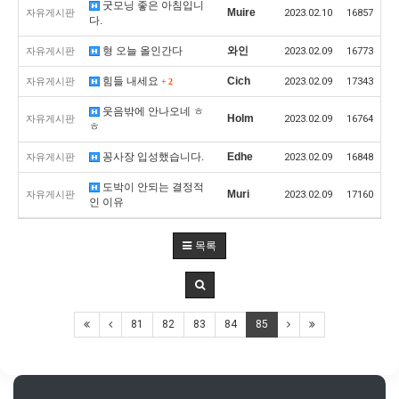
굿모닝 좋은 아침입니
Muire
자유게시판
2023.02.10
16857
다.
형 오늘 올인간다
와인
자유게시판
2023.02.09
16773
힘들 내세요
Cich
자유게시판
2023.02.09
17343
+
2
웃음밖에 안나오네 ㅎ
Holm
자유게시판
2023.02.09
16764
ㅎ
꽁사장 입성했습니다.
Edhe
자유게시판
2023.02.09
16848
도박이 안되는 결정적
Muri
자유게시판
2023.02.09
17160
인 이유
목록
81
82
83
84
85