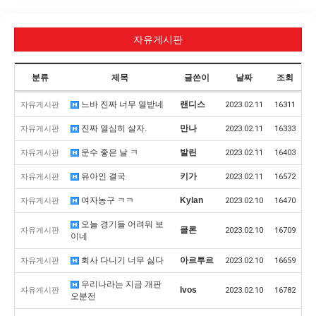
자유게시판
분류
제목
글쓴이
날짜
조회
느바 진짜 너무 열받네
랜디스
자유게시판
2023.02.11
16311
진짜 열심히 살자.
만나
자유게시판
2023.02.11
16333
운수 좋은 날 ㅋ
발린
자유게시판
2023.02.11
16403
유아인 결국
키가
자유게시판
2023.02.11
16572
여자농구 ㅋㅋ
Kylan
자유게시판
2023.02.10
16470
오늘 경기들 어려워 보
클론
자유게시판
2023.02.10
16709
이네
회사 다니기 너무 싫다
아르투르
자유게시판
2023.02.10
16659
우리나라는 지금 개판
Ivos
자유게시판
2023.02.10
16782
오분전