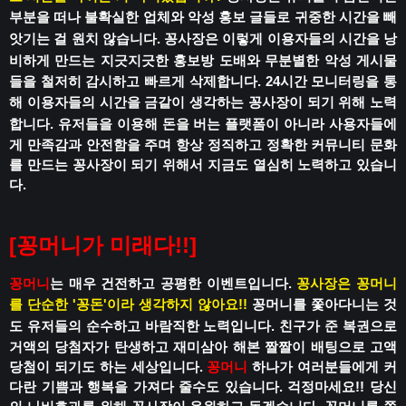
부분을 떠나
불확실한 업체와 악성 홍보 글들로
귀중한 시간을 빼
앗기는 걸 원치 않습니다.
꽁사장은 이렇게 이용자들의 시간을 낭
비하게 만드는
지긋지긋한 홍보방 도배와 무분별한 악성 게시물
들을 철저히 감시하고 빠르게 삭제합니다.
24시간 모니터링을 통
해 이용자들의 시간을
금같이 생각하는 꽁사장이 되기 위해 노력
합니다.
유저들을 이용해 돈을 버는 플랫폼이 아니라
사용자들에
게 만족감과 안전함을 주며
항상 정직하고 정확한 커뮤니티 문화
를 만드는 꽁사장이 되기 위해서 지금도 열심히 노력하고 있습니
다.
[꽁머니가 미래다!!]
꽁머니
는 매우 건전하고 공평한 이벤트입니다.
꽁사장은 꽁머니
를 단순한 '꽁돈'이라 생각하지 않아요!!
꽁머니를 쫓아다니는 것
도 유저들의 순수하고 바람직한 노력입니다.
친구가 준 복권으로
거액의 당첨자가 탄생하고
재미삼아 해본 짤짤이 배팅으로 고액
당첨이 되기도 하는 세상입니다.
꽁머니
하나가 여러분들에게 커
다란 기쁨과 행복을 가져다 줄수도 있습니다.
걱정마세요!!
당신