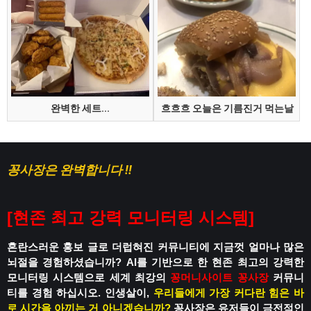
완벽한 세트...
흐흐흐 오늘은 기름진거 먹는날
꽁사장은 완벽합니다 !!
[
현존 최고 강력 모니터링 시스템
]
혼란스러운 홍보 글로 더럽혀진 커뮤니티에
지금껏 얼마나 많은
뇌절을 경험하셨습니까?
AI를 기반으로 한 현존 최고의 강력한
모니터링 시스템으로
세계 최강의
꽁머니사이트
꽁사장
커뮤니
티를 경험 하십시오.
인생살이,
우리들에게 가장 커다란 힘은 바
로 시간을 아끼는 거 아니겠습니까?
꽁사장은 유저들이 금전적인