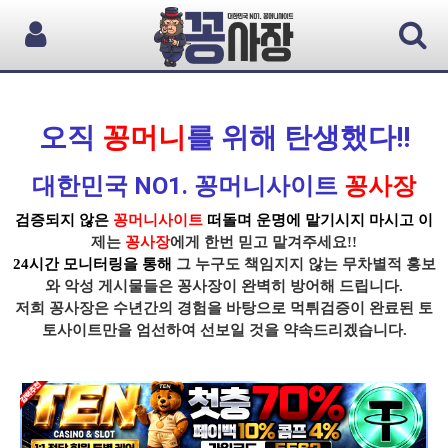
오직
꽁머니
를 위해 탄생했다!!
대한민국 NO1. 꽁머니사이트
꽁사장
검증되지 않은
꽁머니사이트
떠돌며 운명에 맡기시지 마시고 이
제는
꽁사장
에게 한번 믿고 맡겨주세요!!
24시간 모니터링을 통해
그 누구도 책임지지 않는 무차별적 홍보
와 악성 게시물들은
꽁사장
이 완벽히 방어해 드립니다.
저희 꽁사장
은 수년간의 경험을 바탕으로
먹튀
검증이
완료된 토
토사이트
만을 엄선하여 선보일 것을 약속드리겠습니다.