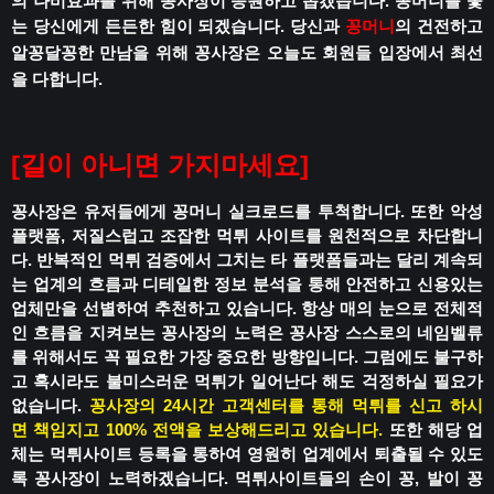
의 나비효과를 위해 꽁사장이 응원하고 돕겠습니다.
꽁머니를 쫓
는 당신에게 든든한 힘이 되겠습니다.
당신과
꽁머니
의 건전하고
알꽁달꽁한 만남을 위해
꽁사장은 오늘도 회원들 입장에서 최선
을 다합니다.
[
길이 아니면 가지마세요
]
꽁사장은 유저들에게 꽁머니 실크로드를 투척합니다.
또한 악성
플랫폼, 저질스럽고 조잡한 먹튀 사이트를 원천적으로 차단합니
다.
반복적인 먹튀 검증에서 그치는 타 플랫폼들과는 달리
계속되
는 업계의 흐름과 디테일한 정보 분석을 통해
안전하고 신용있는
업체만을 선별하여 추천하고 있습니다.
항상 매의 눈으로 전체적
인 흐름을 지켜보는 꽁사장의 노력은
꽁사장 스스로의 네임벨류
를 위해서도 꼭 필요한 가장 중요한 방향입니다.
그럼에도 불구하
고 혹시라도
불미스러운 먹튀가 일어난다 해도
걱정하실 필요가
없습니다.
꽁사장의 24시간 고객센터를 통해 먹튀를 신고 하시
면
책임지고 100% 전액을 보상해드리고 있습니다.
또한 해당 업
체는 먹튀사이트 등록을 통하여
영원히 업계에서 퇴출될 수 있도
록
꽁사장이 노력하겠습니다.
먹튀사이트들의 손이 꽁, 발이 꽁