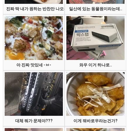
진짜 딱 내가 원하는 반찬만 나오는 집
일산에 있는 동물원이라는데..
아 진짜 맛있네 -ㅂ-
와우 이거 하나로..
대체 뭐가 문제야???
이게 꿔바로우라는건가?