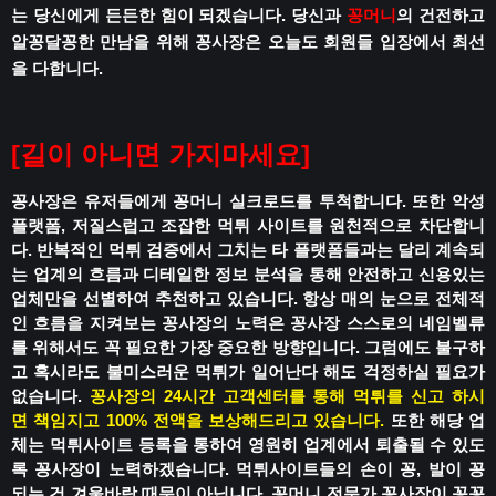
는 당신에게 든든한 힘이 되겠습니다.
당신과
꽁머니
의 건전하고
알꽁달꽁한 만남을 위해
꽁사장은 오늘도 회원들 입장에서 최선
을 다합니다.
[
길이 아니면 가지마세요
]
꽁사장은 유저들에게 꽁머니 실크로드를 투척합니다.
또한 악성
플랫폼, 저질스럽고 조잡한 먹튀 사이트를 원천적으로 차단합니
다.
반복적인 먹튀 검증에서 그치는 타 플랫폼들과는 달리
계속되
는 업계의 흐름과 디테일한 정보 분석을 통해
안전하고 신용있는
업체만을 선별하여 추천하고 있습니다.
항상 매의 눈으로 전체적
인 흐름을 지켜보는 꽁사장의 노력은
꽁사장 스스로의 네임벨류
를 위해서도 꼭 필요한 가장 중요한 방향입니다.
그럼에도 불구하
고 혹시라도
불미스러운 먹튀가 일어난다 해도
걱정하실 필요가
없습니다.
꽁사장의 24시간 고객센터를 통해 먹튀를 신고 하시
면
책임지고 100% 전액을 보상해드리고 있습니다.
또한 해당 업
체는 먹튀사이트 등록을 통하여
영원히 업계에서 퇴출될 수 있도
록
꽁사장이 노력하겠습니다.
먹튀사이트들의 손이 꽁, 발이 꽁
되는 건
겨울바람 때문이 아닙니다.
꽁머니 전문가 꽁사장이 꽁꽁