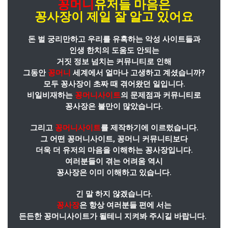
꽁머니
유저들 마음은
꽁사장
이
제일 잘 알고 있어요
돈 벌 궁리만하고 우리를 유혹하는 악성 사이트들과
인생 한치의 도움도 안되는
거짓 정보 넘치는 커뮤니티로 인해
그동안
꽁머니
세계에서 얼마나 고생하고 계셨습니까?
모두 꽁사장이 초짜 때 겪어왔던 일입니다.
비일비재하는
꽁머니사이트
의 문제점과 커뮤니티로
꽁사장은 불만이 많았습니다.
그리고
꽁머니사이트
를 제작하기에 이르렀습니다.
그 어떤 꽁머니사이트, 꽁머니 커뮤니티보다
더욱 더 유저의 마음을 이해하는 꽁사장입니다.
여러분들이 겪는 어려움 역시
꽁사장은 이미 이해하고 있습니다.
긴 말 하지 않겠습니다.
꽁사장
은 항상 여러분들 편에 서는
든든한 꽁머니사이트가 될테니 지켜봐 주시길 바랍니다.