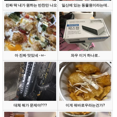
진짜 딱 내가 원하는 반찬만 나오는 집
일산에 있는 동물원이라는데..
아 진짜 맛있네 -ㅂ-
와우 이거 하나로..
대체 뭐가 문제야???
이게 꿔바로우라는건가?