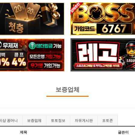
보증업체
이상 꽁머니
보증업체
토토정보
자유게시판
포토존
제목
글쓴이