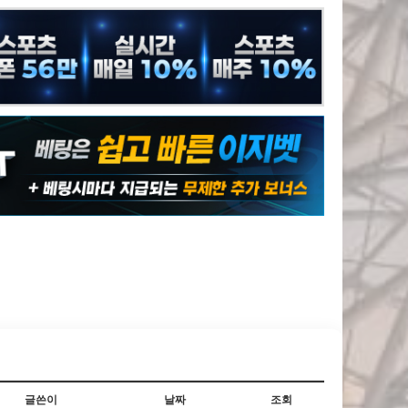
글쓴이
날짜
조회