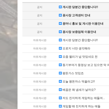
게시판 당분간 중단합니다!!
공지
꽁사장 고객센터 안내
공지
꽁머니 홍보 및 게시판 이용안내
공지
꽁사장 보증업체 이용안내
공지
게시판 당분간 중단합니다!!
자유게시판
오로지 너만 생각해라
자유게시판
요즘 젤리가 넘 맛있네요 전
자유게시판
동기부여가 동영상 보고 있으면 막 
자유게시판
왕돈가스 맛있죠
자유게시판
오늘 왕돈까스 먹을라고!!
자유게시판
배꼽은 왜 냄새가 날까요?
자유게시판
저도 진지하게 게임하는 애들여...
자유게시판
게임할 때 진지하게 하는 애들
자유게시판