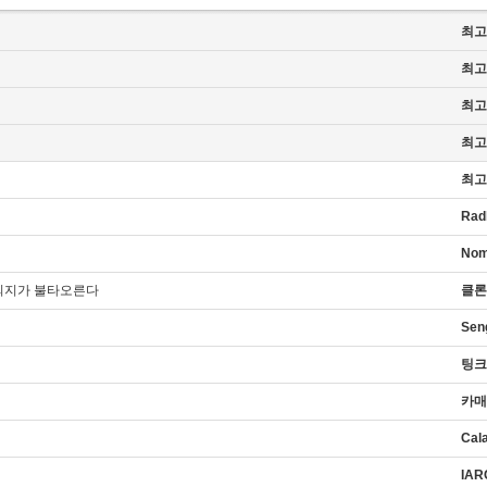
최고
최고
최고
최고
최고
Rad
Nom
의지가 불타오른다
클론
Sen
팅크
카매
Cal
IAR