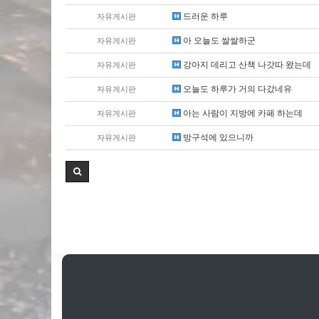
드러운 하루
자유게시판
아 오늘도 쌀쌀하군
자유게시판
강아지 데리고 산책 나갓따 왔는데
자유게시판
오늘도 하루가 거의 다갔네유
자유게시판
아는 사람이 지방에 카페 하는데
자유게시판
방구석에 있으니까
자유게시판