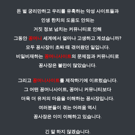
돈 벌 궁리만하고 우리를 유혹하는 악성 사이트들과
인생 한치의 도움도 안되는
거짓 정보 넘치는 커뮤니티로 인해
그동안
꽁머니
세계에서 얼마나 고생하고 계셨습니까?
모두 꽁사장이 초짜 때 겪어왔던 일입니다.
비일비재하는
꽁머니사이트
의 문제점과 커뮤니티로
꽁사장은 불만이 많았습니다.
그리고
꽁머니사이트
를 제작하기에 이르렀습니다.
그 어떤 꽁머니사이트, 꽁머니 커뮤니티보다
더욱 더 유저의 마음을 이해하는 꽁사장입니다.
여러분들이 겪는 어려움 역시
꽁사장은 이미 이해하고 있습니다.
긴 말 하지 않겠습니다.