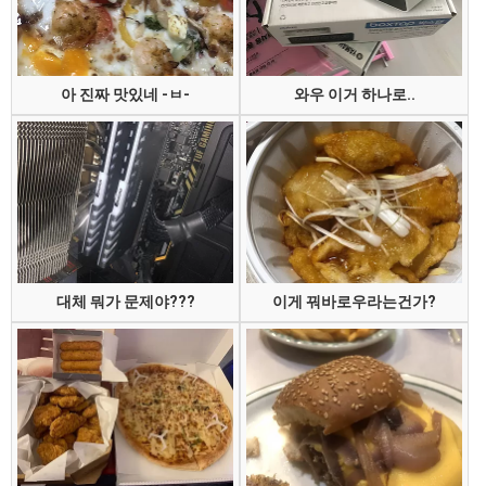
아 진짜 맛있네 -ㅂ-
와우 이거 하나로..
대체 뭐가 문제야???
이게 꿔바로우라는건가?