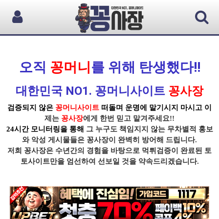
오직
꽁머니
를 위해 탄생했다!!
대한민국 NO1. 꽁머니사이트
꽁사장
검증되지 않은
꽁머니사이트
떠돌며 운명에 맡기시지 마시고 이
제는
꽁사장
에게 한번 믿고 맡겨주세요!!
24시간 모니터링을 통해
그 누구도 책임지지 않는 무차별적 홍보
와 악성 게시물들은
꽁사장
이 완벽히 방어해 드립니다.
저희 꽁사장
은 수년간의 경험을 바탕으로
먹튀
검증이
완료된 토
토사이트
만을 엄선하여 선보일 것을 약속드리겠습니다.