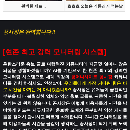
완벽한 세트...
흐흐흐 오늘은 기름진거 먹는날
꽁사장은 완벽합니다 !!
[
현존 최고 강력 모니터링 시스템
]
혼란스러운 홍보 글로 더럽혀진 커뮤니티에
지금껏 얼마나 많은
뇌절을 경험하셨습니까?
AI를 기반으로 한 현존 최고의 강력한
모니터링 시스템으로
세계 최강의
꽁머니사이트
꽁사장
커뮤니
티를 경험 하십시오.
인생살이,
우리들에게 가장 커다란 힘은 바
로 시간을 아끼는 거 아니겠습니까?
꽁사장은 유저들이 금전적인
부분을 떠나
불확실한 업체와 악성 홍보 글들로
귀중한 시간을 빼
앗기는 걸 원치 않습니다.
꽁사장은 이렇게 이용자들의 시간을 낭
비하게 만드는
지긋지긋한 홍보방 도배와 무분별한 악성 게시물
들을 철저히 감시하고 빠르게 삭제합니다.
24시간 모니터링을 통
해 이용자들의 시간을
금같이 생각하는 꽁사장이 되기 위해 노력