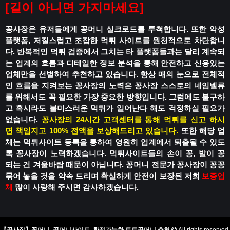
[
길이 아니면 가지마세요
]
꽁사장은 유저들에게 꽁머니 실크로드를 투척합니다.
또한 악성
플랫폼, 저질스럽고 조잡한 먹튀 사이트를 원천적으로 차단합니
다.
반복적인 먹튀 검증에서 그치는 타 플랫폼들과는 달리
계속되
는 업계의 흐름과 디테일한 정보 분석을 통해
안전하고 신용있는
업체만을 선별하여 추천하고 있습니다.
항상 매의 눈으로 전체적
인 흐름을 지켜보는 꽁사장의 노력은
꽁사장 스스로의 네임벨류
를 위해서도 꼭 필요한 가장 중요한 방향입니다.
그럼에도 불구하
고 혹시라도
불미스러운 먹튀가 일어난다 해도
걱정하실 필요가
없습니다.
꽁사장의 24시간 고객센터를 통해 먹튀를 신고 하시
면
책임지고 100% 전액을 보상해드리고 있습니다.
또한 해당 업
체는 먹튀사이트 등록을 통하여
영원히 업계에서 퇴출될 수 있도
록
꽁사장이 노력하겠습니다.
먹튀사이트들의 손이 꽁, 발이 꽁
되는 건
겨울바람 때문이 아닙니다.
꽁머니 전문가 꽁사장이 꽁꽁
묶어 놓을 것을 약속 드리며
확실하게 안전이 보장된 저희
보증업
체
많이 사랑해 주시면 감사하겠습니다.