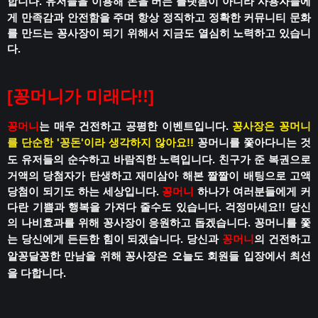
합니다.
유저들을 이용해 돈을 버는 플랫폼이 아니라
사용자들에
게 만족감과 안전함을 주며
항상 정직하고 정확한 커뮤니티 문화
를 만드는 꽁사장이 되기 위해서 지금도 열심히 노력하고 있습니
다.
[꽁머니가 미래다!!]
꽁머니
는 매우 건전하고 공평한 이벤트입니다.
꽁사장은 꽁머니
를 단순한 '꽁돈'이라 생각하지 않아요!!
꽁머니를 쫓아다니는 것
도 유저들의 순수하고 바람직한 노력입니다.
친구가 준 복권으로
거액의 당첨자가 탄생하고
재미삼아 해본 짤짤이 배팅으로 고액
당첨이 되기도 하는 세상입니다.
꽁머니
하나가 여러분들에게 커
다란 기쁨과 행복을 가져다 줄수도 있습니다.
걱정마세요!!
당신
의 나비효과를 위해 꽁사장이 응원하고 돕겠습니다.
꽁머니를 쫓
는 당신에게 든든한 힘이 되겠습니다.
당신과
꽁머니
의 건전하고
알꽁달꽁한 만남을 위해
꽁사장은 오늘도 회원들 입장에서 최선
을 다합니다.