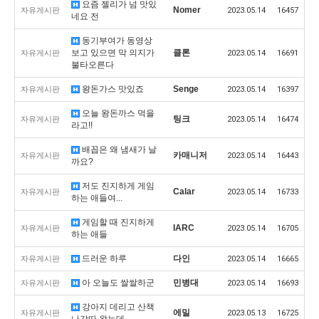
요즘 젤리가 넘 맛있
Nomer
자유게시판
2023.05.14
16457
네요 전
동기부여가 동영상
보고 있으면 막 의지가
클론
자유게시판
2023.05.14
16691
불타오른다
왕돈가스 맛있죠
Senge
자유게시판
2023.05.14
16397
오늘 왕돈까스 먹을
팅크
자유게시판
2023.05.14
16474
라고!!
배꼽은 왜 냄새가 날
카매니저
자유게시판
2023.05.14
16443
까요?
저도 진지하게 게임
Calar
자유게시판
2023.05.14
16733
하는 애들여...
게임할 때 진지하게
IARC
자유게시판
2023.05.14
16705
하는 애들
드러운 하루
다인
자유게시판
2023.05.14
16665
아 오늘도 쌀쌀하군
민병대
자유게시판
2023.05.14
16693
강아지 데리고 산책
에밀
자유게시판
2023.05.13
16725
나갓따 왔는데