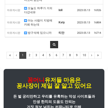
오늘도 하루가 거의
Ioll
자유게시판
2023.05.13
16926
다갔네유
아는 사람이 지방에
Kely
자유게시판
2023.05.13
16804
카페 하는데
방구석에 있으니까
티안
자유게시판
2023.05.13
16714
1
2
3
4
5
6
7
8
9
10
꽁머니
유저들 마음은
꽁사장
이
제일 잘 알고 있어요
돈 벌 궁리만하고 우리를 유혹하는 악성 사이트들과
인생 한치의 도움도 안되는
거짓 정보 넘치는 커뮤니티로 인해