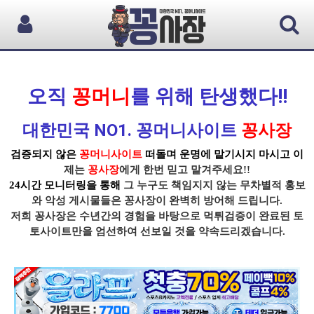
오직
꽁머니
를 위해 탄생했다!!
대한민국 NO1. 꽁머니사이트
꽁사장
검증되지 않은
꽁머니사이트
떠돌며 운명에 맡기시지 마시고 이
제는
꽁사장
에게 한번 믿고 맡겨주세요!!
24시간 모니터링을 통해
그 누구도 책임지지 않는 무차별적 홍보
와 악성 게시물들은
꽁사장
이 완벽히 방어해 드립니다.
저희 꽁사장
은 수년간의 경험을 바탕으로
먹튀
검증이
완료된 토
토사이트
만을 엄선하여 선보일 것을 약속드리겠습니다.