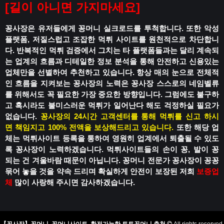
[
길이 아니면 가지마세요
]
꽁사장은 유저들에게 꽁머니 실크로드를 투척합니다.
또한 악성
플랫폼, 저질스럽고 조잡한 먹튀 사이트를 원천적으로 차단합니
다.
반복적인 먹튀 검증에서 그치는 타 플랫폼들과는 달리
계속되
는 업계의 흐름과 디테일한 정보 분석을 통해
안전하고 신용있는
업체만을 선별하여 추천하고 있습니다.
항상 매의 눈으로 전체적
인 흐름을 지켜보는 꽁사장의 노력은
꽁사장 스스로의 네임벨류
를 위해서도 꼭 필요한 가장 중요한 방향입니다.
그럼에도 불구하
고 혹시라도
불미스러운 먹튀가 일어난다 해도
걱정하실 필요가
없습니다.
꽁사장의 24시간 고객센터를 통해 먹튀를 신고 하시
면
책임지고 100% 전액을 보상해드리고 있습니다.
또한 해당 업
체는 먹튀사이트 등록을 통하여
영원히 업계에서 퇴출될 수 있도
록
꽁사장이 노력하겠습니다.
먹튀사이트들의 손이 꽁, 발이 꽁
되는 건
겨울바람 때문이 아닙니다.
꽁머니 전문가 꽁사장이 꽁꽁
묶어 놓을 것을 약속 드리며
확실하게 안전이 보장된 저희
보증업
체
많이 사랑해 주시면 감사하겠습니다.