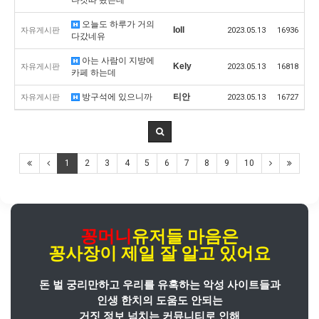
오늘도 하루가 거의
Ioll
자유게시판
2023.05.13
16936
다갔네유
아는 사람이 지방에
Kely
자유게시판
2023.05.13
16818
카페 하는데
방구석에 있으니까
티안
자유게시판
2023.05.13
16727
1
2
3
4
5
6
7
8
9
10
꽁머니
유저들 마음은
꽁사장
이
제일 잘 알고 있어요
돈 벌 궁리만하고 우리를 유혹하는 악성 사이트들과
인생 한치의 도움도 안되는
거짓 정보 넘치는 커뮤니티로 인해