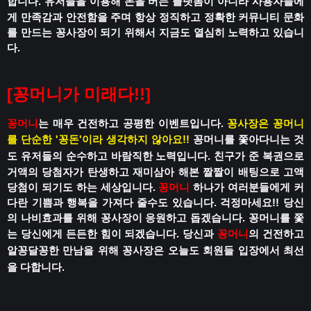
합니다.
유저들을 이용해 돈을 버는 플랫폼이 아니라
사용자들에
게 만족감과 안전함을 주며
항상 정직하고 정확한 커뮤니티 문화
를 만드는 꽁사장이 되기 위해서 지금도 열심히 노력하고 있습니
다.
[꽁머니가 미래다!!]
꽁머니
는 매우 건전하고 공평한 이벤트입니다.
꽁사장은 꽁머니
를 단순한 '꽁돈'이라 생각하지 않아요!!
꽁머니를 쫓아다니는 것
도 유저들의 순수하고 바람직한 노력입니다.
친구가 준 복권으로
거액의 당첨자가 탄생하고
재미삼아 해본 짤짤이 배팅으로 고액
당첨이 되기도 하는 세상입니다.
꽁머니
하나가 여러분들에게 커
다란 기쁨과 행복을 가져다 줄수도 있습니다.
걱정마세요!!
당신
의 나비효과를 위해 꽁사장이 응원하고 돕겠습니다.
꽁머니를 쫓
는 당신에게 든든한 힘이 되겠습니다.
당신과
꽁머니
의 건전하고
알꽁달꽁한 만남을 위해
꽁사장은 오늘도 회원들 입장에서 최선
을 다합니다.