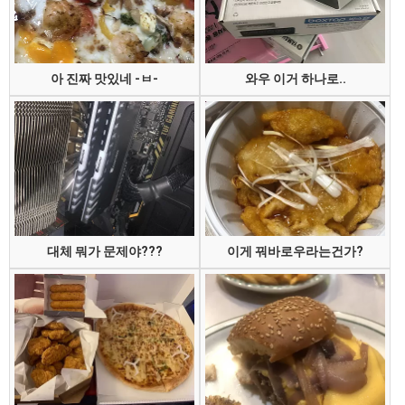
아 진짜 맛있네 -ㅂ-
와우 이거 하나로..
대체 뭐가 문제야???
이게 꿔바로우라는건가?