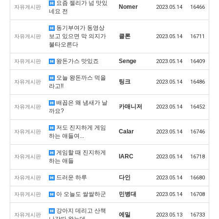
요즘 젤리가 넘 맛있
Nomer
자유게시판
2023.05.14
16466
네요 전
동기부여가 동영상
보고 있으면 막 의지가
클론
자유게시판
2023.05.14
16711
불타오른다
왕돈가스 맛있죠
Senge
자유게시판
2023.05.14
16409
오늘 왕돈까스 먹을
팅크
자유게시판
2023.05.14
16486
라고!!
배꼽은 왜 냄새가 날
카매니저
자유게시판
2023.05.14
16452
까요?
저도 진지하게 게임
Calar
자유게시판
2023.05.14
16746
하는 애들여...
게임할 때 진지하게
IARC
자유게시판
2023.05.14
16718
하는 애들
드러운 하루
다인
자유게시판
2023.05.14
16680
아 오늘도 쌀쌀하군
민병대
자유게시판
2023.05.14
16708
강아지 데리고 산책
에밀
자유게시판
2023.05.13
16733
나갓따 왔는데