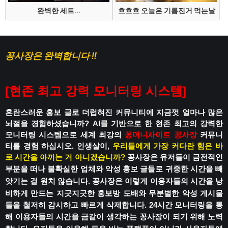
완벽한 세트...
흐흐흐 오늘은 기름진거 먹는날
꽁사장은 완벽합니다 !!
[
현존 최고 강력 모니터링 시스템
]
혼란스러운 홍보 글로 더럽혀진 커뮤니티에
지금껏 얼마나 많은
뇌절을 경험하셨습니까?
AI를 기반으로 한 현존 최고의 강력한
모니터링 시스템으로
세계 최강의
꽁머니사이트
꽁사장
커뮤니
티를 경험 하십시오.
인생살이,
우리들에게 가장 커다란 힘은 바
로 시간을 아끼는 거 아니겠습니까?
꽁사장은 유저들이 금전적인
부분을 떠나
불확실한 업체와 악성 홍보 글들로
귀중한 시간을 빼
앗기는 걸 원치 않습니다.
꽁사장은 이렇게 이용자들의 시간을 낭
비하게 만드는
지긋지긋한 홍보방 도배와 무분별한 악성 게시물
들을 철저히 감시하고 빠르게 삭제합니다.
24시간 모니터링을 통
해 이용자들의 시간을
금같이 생각하는 꽁사장이 되기 위해 노력