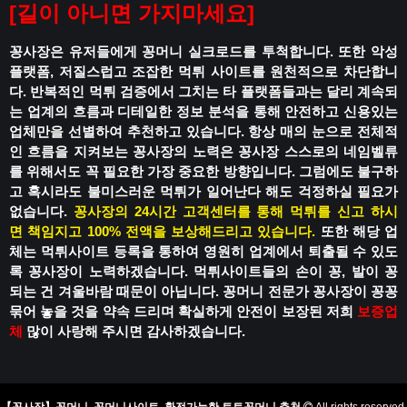
[
길이 아니면 가지마세요
]
꽁사장은 유저들에게 꽁머니 실크로드를 투척합니다.
또한 악성
플랫폼, 저질스럽고 조잡한 먹튀 사이트를 원천적으로 차단합니
다.
반복적인 먹튀 검증에서 그치는 타 플랫폼들과는 달리
계속되
는 업계의 흐름과 디테일한 정보 분석을 통해
안전하고 신용있는
업체만을 선별하여 추천하고 있습니다.
항상 매의 눈으로 전체적
인 흐름을 지켜보는 꽁사장의 노력은
꽁사장 스스로의 네임벨류
를 위해서도 꼭 필요한 가장 중요한 방향입니다.
그럼에도 불구하
고 혹시라도
불미스러운 먹튀가 일어난다 해도
걱정하실 필요가
없습니다.
꽁사장의 24시간 고객센터를 통해 먹튀를 신고 하시
면
책임지고 100% 전액을 보상해드리고 있습니다.
또한 해당 업
체는 먹튀사이트 등록을 통하여
영원히 업계에서 퇴출될 수 있도
록
꽁사장이 노력하겠습니다.
먹튀사이트들의 손이 꽁, 발이 꽁
되는 건
겨울바람 때문이 아닙니다.
꽁머니 전문가 꽁사장이 꽁꽁
묶어 놓을 것을 약속 드리며
확실하게 안전이 보장된 저희
보증업
체
많이 사랑해 주시면 감사하겠습니다.