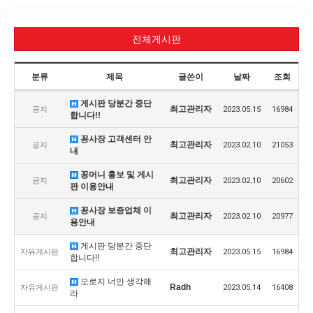
전체게시판
분류
제목
글쓴이
날짜
조회
게시판 당분간 중단
최고관리자
공지
2023.05.15
16984
합니다!!
꽁사장 고객센터 안
최고관리자
공지
2023.02.10
21053
내
꽁머니 홍보 및 게시
최고관리자
공지
2023.02.10
20602
판 이용안내
꽁사장 보증업체 이
최고관리자
공지
2023.02.10
20977
용안내
게시판 당분간 중단
최고관리자
자유게시판
2023.05.15
16984
합니다!!
오로지 너만 생각해
Radh
자유게시판
2023.05.14
16408
라