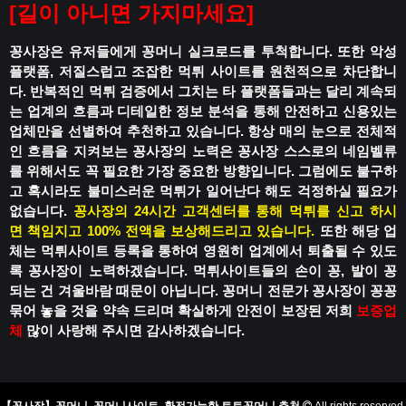
[
길이 아니면 가지마세요
]
꽁사장은 유저들에게 꽁머니 실크로드를 투척합니다.
또한 악성
플랫폼, 저질스럽고 조잡한 먹튀 사이트를 원천적으로 차단합니
다.
반복적인 먹튀 검증에서 그치는 타 플랫폼들과는 달리
계속되
는 업계의 흐름과 디테일한 정보 분석을 통해
안전하고 신용있는
업체만을 선별하여 추천하고 있습니다.
항상 매의 눈으로 전체적
인 흐름을 지켜보는 꽁사장의 노력은
꽁사장 스스로의 네임벨류
를 위해서도 꼭 필요한 가장 중요한 방향입니다.
그럼에도 불구하
고 혹시라도
불미스러운 먹튀가 일어난다 해도
걱정하실 필요가
없습니다.
꽁사장의 24시간 고객센터를 통해 먹튀를 신고 하시
면
책임지고 100% 전액을 보상해드리고 있습니다.
또한 해당 업
체는 먹튀사이트 등록을 통하여
영원히 업계에서 퇴출될 수 있도
록
꽁사장이 노력하겠습니다.
먹튀사이트들의 손이 꽁, 발이 꽁
되는 건
겨울바람 때문이 아닙니다.
꽁머니 전문가 꽁사장이 꽁꽁
묶어 놓을 것을 약속 드리며
확실하게 안전이 보장된 저희
보증업
체
많이 사랑해 주시면 감사하겠습니다.