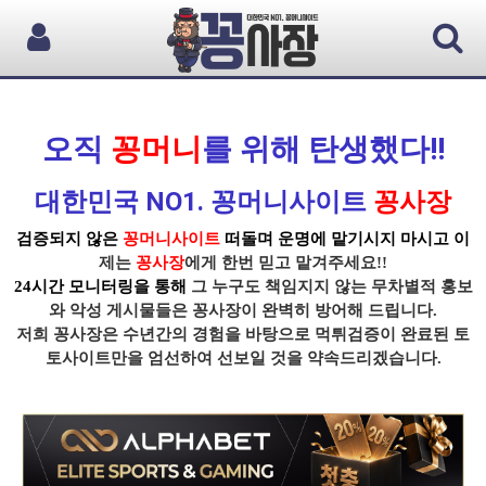
오직
꽁머니
를 위해 탄생했다!!
대한민국 NO1. 꽁머니사이트
꽁사장
검증되지 않은
꽁머니사이트
떠돌며 운명에 맡기시지 마시고 이
제는
꽁사장
에게 한번 믿고 맡겨주세요!!
24시간 모니터링을 통해
그 누구도 책임지지 않는 무차별적 홍보
와 악성 게시물들은
꽁사장
이 완벽히 방어해 드립니다.
저희 꽁사장
은 수년간의 경험을 바탕으로
먹튀
검증이
완료된 토
토사이트
만을 엄선하여 선보일 것을 약속드리겠습니다.