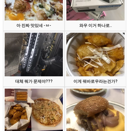
아 진짜 맛있네 -ㅂ-
와우 이거 하나로..
대체 뭐가 문제야???
이게 꿔바로우라는건가?