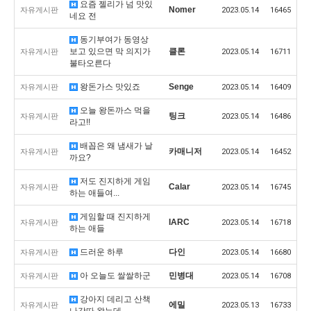
요즘 젤리가 넘 맛있
Nomer
자유게시판
2023.05.14
16465
네요 전
동기부여가 동영상
보고 있으면 막 의지가
클론
자유게시판
2023.05.14
16711
불타오른다
왕돈가스 맛있죠
Senge
자유게시판
2023.05.14
16409
오늘 왕돈까스 먹을
팅크
자유게시판
2023.05.14
16486
라고!!
배꼽은 왜 냄새가 날
카매니저
자유게시판
2023.05.14
16452
까요?
저도 진지하게 게임
Calar
자유게시판
2023.05.14
16745
하는 애들여...
게임할 때 진지하게
IARC
자유게시판
2023.05.14
16718
하는 애들
드러운 하루
다인
자유게시판
2023.05.14
16680
아 오늘도 쌀쌀하군
민병대
자유게시판
2023.05.14
16708
강아지 데리고 산책
에밀
자유게시판
2023.05.13
16733
나갓따 왔는데