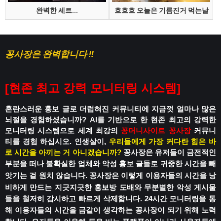
완벽한 세트...
흐흐흐 오늘은 기름진거 먹는날
꽁사장은 완벽합니다 !!
[
현존 최고 강력 모니터링 시스템
]
혼란스러운 홍보 글로 더럽혀진 커뮤니티에
지금껏 얼마나 많은
뇌절을 경험하셨습니까?
AI를 기반으로 한 현존 최고의 강력한
모니터링 시스템으로
세계 최강의
꽁머니사이트
꽁사장
커뮤니
티를 경험 하십시오.
인생살이,
우리들에게 가장 커다란 힘은 바
로 시간을 아끼는 거 아니겠습니까?
꽁사장은 유저들이 금전적인
부분을 떠나
불확실한 업체와 악성 홍보 글들로
귀중한 시간을 빼
앗기는 걸 원치 않습니다.
꽁사장은 이렇게 이용자들의 시간을 낭
비하게 만드는
지긋지긋한 홍보방 도배와 무분별한 악성 게시물
들을 철저히 감시하고 빠르게 삭제합니다.
24시간 모니터링을 통
해 이용자들의 시간을
금같이 생각하는 꽁사장이 되기 위해 노력