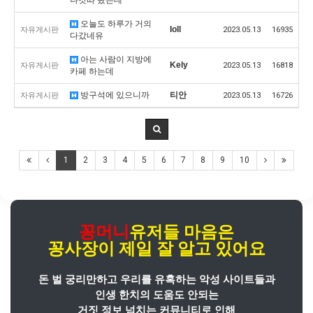
오늘도 하루가 거의
Ioll
자유게시판
2023.05.13
16935
다갔네유
아는 사람이 지방에
Kely
자유게시판
2023.05.13
16818
카페 하는데
방구석에 있으니까
티안
자유게시판
2023.05.13
16726
1
2
3
4
5
6
7
8
9
10
꽁머니
유저들 마음은
꽁사장
이
제일 잘 알고 있어요
돈 벌 궁리만하고 우리를 유혹하는 악성 사이트들과
인생 한치의 도움도 안되는
거짓 정보 넘치는 커뮤니티로 인해