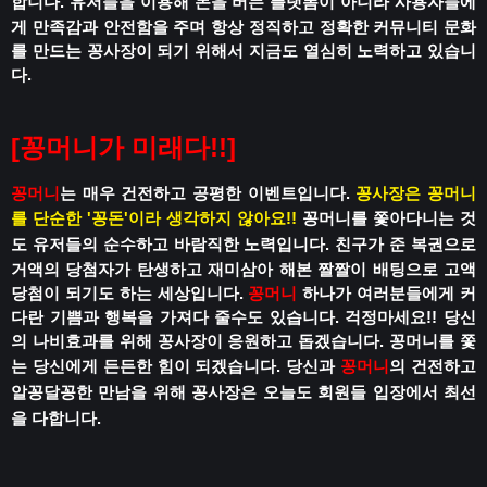
합니다.
유저들을 이용해 돈을 버는 플랫폼이 아니라
사용자들에
게 만족감과 안전함을 주며
항상 정직하고 정확한 커뮤니티 문화
를 만드는 꽁사장이 되기 위해서 지금도 열심히 노력하고 있습니
다.
[꽁머니가 미래다!!]
꽁머니
는 매우 건전하고 공평한 이벤트입니다.
꽁사장은 꽁머니
를 단순한 '꽁돈'이라 생각하지 않아요!!
꽁머니를 쫓아다니는 것
도 유저들의 순수하고 바람직한 노력입니다.
친구가 준 복권으로
거액의 당첨자가 탄생하고
재미삼아 해본 짤짤이 배팅으로 고액
당첨이 되기도 하는 세상입니다.
꽁머니
하나가 여러분들에게 커
다란 기쁨과 행복을 가져다 줄수도 있습니다.
걱정마세요!!
당신
의 나비효과를 위해 꽁사장이 응원하고 돕겠습니다.
꽁머니를 쫓
는 당신에게 든든한 힘이 되겠습니다.
당신과
꽁머니
의 건전하고
알꽁달꽁한 만남을 위해
꽁사장은 오늘도 회원들 입장에서 최선
을 다합니다.