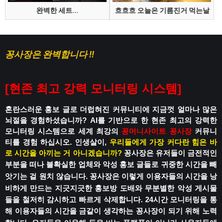
완벽한 세트...
흐흐흐 오늘은 기름진거 먹는날
꽁사장은 완벽합니다 !!
[
현존 최고 강력 모니터링 시스템
]
혼란스러운 홍보 글로 더럽혀진 커뮤니티에
지금껏 얼마나 많은
뇌절을 경험하셨습니까?
AI를 기반으로 한 현존 최고의 강력한
모니터링 시스템으로
세계 최강의
꽁머니사이트
꽁사장
커뮤니
티를 경험 하십시오.
인생살이,
우리들에게 가장 커다란 힘은 바
로 시간을 아끼는 거 아니겠습니까?
꽁사장은 유저들이 금전적인
부분을 떠나
불확실한 업체와 악성 홍보 글들로
귀중한 시간을 빼
앗기는 걸 원치 않습니다.
꽁사장은 이렇게 이용자들의 시간을 낭
비하게 만드는
지긋지긋한 홍보방 도배와 무분별한 악성 게시물
들을 철저히 감시하고 빠르게 삭제합니다.
24시간 모니터링을 통
해 이용자들의 시간을
금같이 생각하는 꽁사장이 되기 위해 노력