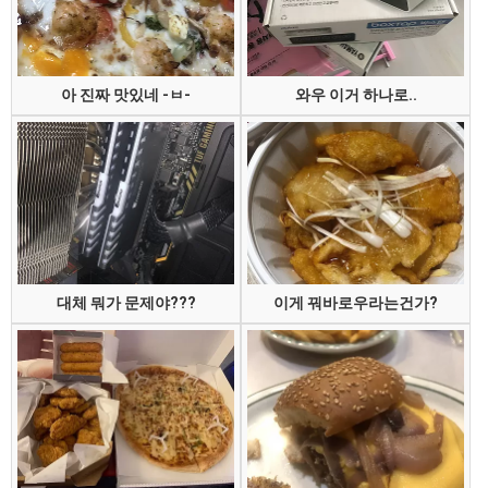
아 진짜 맛있네 -ㅂ-
와우 이거 하나로..
대체 뭐가 문제야???
이게 꿔바로우라는건가?