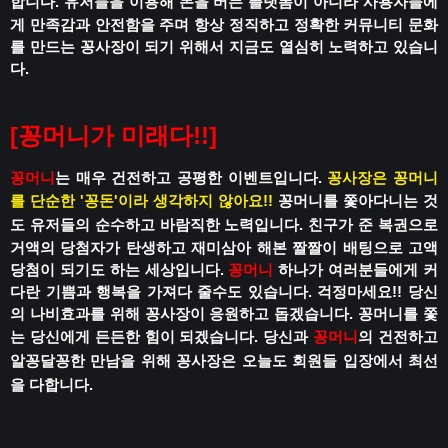
합니다.
유저들을 이용해 돈을 버는 플랫폼이 아니라
사용자들에
게 만족감과 안전함을 주며
항상 정직하고 정확한 커뮤니티 문화
를 만드는 꽁사장이 되기 위해서 지금도 열심히 노력하고 있습니
다.
[꽁머니가 미래다!!]
꽁머니
는 매우 건전하고 공평한 이벤트입니다.
꽁사장은 꽁머니
를 단순한 '꽁돈'이라 생각하지 않아요!!
꽁머니를 쫓아다니는 것
도 유저들의 순수하고 바람직한 노력입니다.
친구가 준 복권으로
거액의 당첨자가 탄생하고
재미삼아 해본 짤짤이 배팅으로 고액
당첨이 되기도 하는 세상입니다.
꽁머니
하나가 여러분들에게 커
다란 기쁨과 행복을 가져다 줄수도 있습니다.
걱정마세요!!
당신
의 나비효과를 위해 꽁사장이 응원하고 돕겠습니다.
꽁머니를 쫓
는 당신에게 든든한 힘이 되겠습니다.
당신과
꽁머니
의 건전하고
알꽁달꽁한 만남을 위해
꽁사장은 오늘도 회원들 입장에서 최선
을 다합니다.