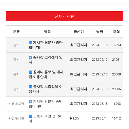
전체게시판
분류
제목
글쓴이
날짜
조회
게시판 당분간 중단
최고관리자
공지
2023.05.15
16993
합니다!!
꽁사장 고객센터 안
최고관리자
공지
2023.02.10
21061
내
꽁머니 홍보 및 게시
최고관리자
공지
2023.02.10
20608
판 이용안내
꽁사장 보증업체 이
최고관리자
공지
2023.02.10
20986
용안내
게시판 당분간 중단
최고관리자
자유게시판
2023.05.15
16993
합니다!!
오로지 너만 생각해
Radh
자유게시판
2023.05.14
16412
라