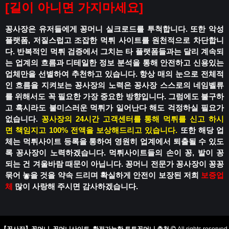
[
길이 아니면 가지마세요
]
꽁사장은 유저들에게 꽁머니 실크로드를 투척합니다.
또한 악성
플랫폼, 저질스럽고 조잡한 먹튀 사이트를 원천적으로 차단합니
다.
반복적인 먹튀 검증에서 그치는 타 플랫폼들과는 달리
계속되
는 업계의 흐름과 디테일한 정보 분석을 통해
안전하고 신용있는
업체만을 선별하여 추천하고 있습니다.
항상 매의 눈으로 전체적
인 흐름을 지켜보는 꽁사장의 노력은
꽁사장 스스로의 네임벨류
를 위해서도 꼭 필요한 가장 중요한 방향입니다.
그럼에도 불구하
고 혹시라도
불미스러운 먹튀가 일어난다 해도
걱정하실 필요가
없습니다.
꽁사장의 24시간 고객센터를 통해 먹튀를 신고 하시
면
책임지고 100% 전액을 보상해드리고 있습니다.
또한 해당 업
체는 먹튀사이트 등록을 통하여
영원히 업계에서 퇴출될 수 있도
록
꽁사장이 노력하겠습니다.
먹튀사이트들의 손이 꽁, 발이 꽁
되는 건
겨울바람 때문이 아닙니다.
꽁머니 전문가 꽁사장이 꽁꽁
묶어 놓을 것을 약속 드리며
확실하게 안전이 보장된 저희
보증업
체
많이 사랑해 주시면 감사하겠습니다.