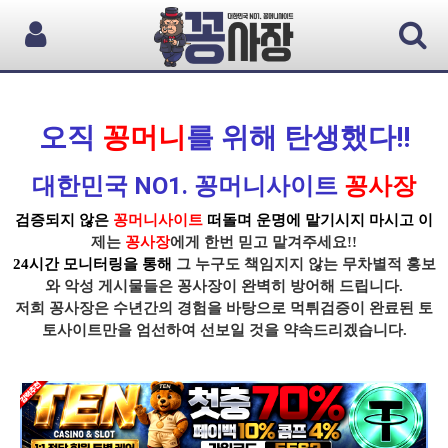
오직
꽁머니
를 위해 탄생했다!!
대한민국 NO1. 꽁머니사이트
꽁사장
검증되지 않은
꽁머니사이트
떠돌며 운명에 맡기시지 마시고 이
제는
꽁사장
에게 한번 믿고 맡겨주세요!!
24시간 모니터링을 통해
그 누구도 책임지지 않는 무차별적 홍보
와 악성 게시물들은
꽁사장
이 완벽히 방어해 드립니다.
저희 꽁사장
은 수년간의 경험을 바탕으로
먹튀
검증이
완료된 토
토사이트
만을 엄선하여 선보일 것을 약속드리겠습니다.