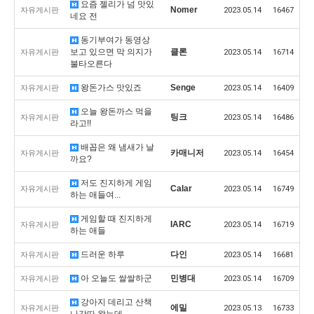
요즘 젤리가 넘 맛있
Nomer
자유게시판
2023.05.14
16467
네요 전
동기부여가 동영상
보고 있으면 막 의지가
클론
자유게시판
2023.05.14
16714
불타오른다
왕돈가스 맛있죠
Senge
자유게시판
2023.05.14
16409
오늘 왕돈까스 먹을
팅크
자유게시판
2023.05.14
16486
라고!!
배꼽은 왜 냄새가 날
카매니저
자유게시판
2023.05.14
16454
까요?
저도 진지하게 게임
Calar
자유게시판
2023.05.14
16749
하는 애들여...
게임할 때 진지하게
IARC
자유게시판
2023.05.14
16719
하는 애들
드러운 하루
다인
자유게시판
2023.05.14
16681
아 오늘도 쌀쌀하군
민병대
자유게시판
2023.05.14
16709
강아지 데리고 산책
에밀
자유게시판
2023.05.13
16733
나갓따 왔는데