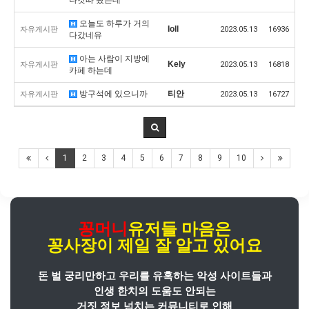
오늘도 하루가 거의
Ioll
자유게시판
2023.05.13
16936
다갔네유
아는 사람이 지방에
Kely
자유게시판
2023.05.13
16818
카페 하는데
방구석에 있으니까
티안
자유게시판
2023.05.13
16727
1
2
3
4
5
6
7
8
9
10
꽁머니
유저들 마음은
꽁사장
이
제일 잘 알고 있어요
돈 벌 궁리만하고 우리를 유혹하는 악성 사이트들과
인생 한치의 도움도 안되는
거짓 정보 넘치는 커뮤니티로 인해