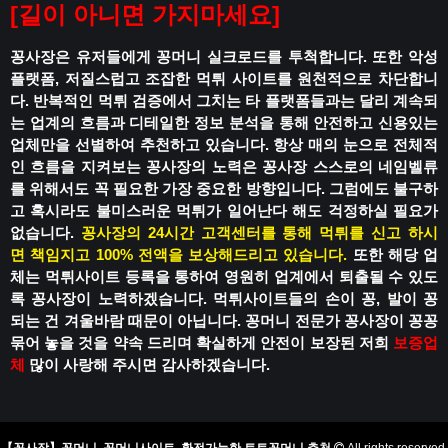
[
길이 아니면 가지마세요
]
꽁사장은 유저들에게 꽁머니 실크로드를 투척합니다.
또한 악성
플랫폼, 저질스럽고 조잡한 먹튀 사이트를 원천적으로 차단합니
다.
반복적인 먹튀 검증에서 그치는 타 플랫폼들과는 달리
계속되
는 업계의 흐름과 디테일한 정보 분석을 통해
안전하고 신용있는
업체만을 선별하여 추천하고 있습니다.
항상 매의 눈으로 전체적
인 흐름을 지켜보는 꽁사장의 노력은
꽁사장 스스로의 네임벨류
를 위해서도 꼭 필요한 가장 중요한 방향입니다.
그럼에도 불구하
고 혹시라도
불미스러운 먹튀가 일어난다 해도
걱정하실 필요가
없습니다.
꽁사장의 24시간 고객센터를 통해 먹튀를 신고 하시
면
책임지고 100% 전액을 보상해드리고 있습니다.
또한 해당 업
체는 먹튀사이트 등록을 통하여
영원히 업계에서 퇴출될 수 있도
록
꽁사장이 노력하겠습니다.
먹튀사이트들의 손이 꽁, 발이 꽁
되는 건
겨울바람 때문이 아닙니다.
꽁머니 전문가 꽁사장이 꽁꽁
묶어 놓을 것을 약속 드리며
확실하게 안전이 보장된 저희
보증업
체
많이 사랑해 주시면 감사하겠습니다.