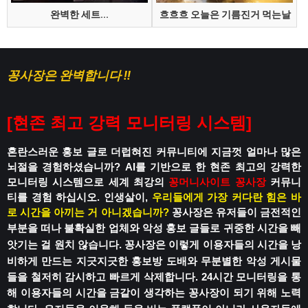
완벽한 세트...
흐흐흐 오늘은 기름진거 먹는날
꽁사장은 완벽합니다 !!
[
현존 최고 강력 모니터링 시스템
]
혼란스러운 홍보 글로 더럽혀진 커뮤니티에
지금껏 얼마나 많은
뇌절을 경험하셨습니까?
AI를 기반으로 한 현존 최고의 강력한
모니터링 시스템으로
세계 최강의
꽁머니사이트
꽁사장
커뮤니
티를 경험 하십시오.
인생살이,
우리들에게 가장 커다란 힘은 바
로 시간을 아끼는 거 아니겠습니까?
꽁사장은 유저들이 금전적인
부분을 떠나
불확실한 업체와 악성 홍보 글들로
귀중한 시간을 빼
앗기는 걸 원치 않습니다.
꽁사장은 이렇게 이용자들의 시간을 낭
비하게 만드는
지긋지긋한 홍보방 도배와 무분별한 악성 게시물
들을 철저히 감시하고 빠르게 삭제합니다.
24시간 모니터링을 통
해 이용자들의 시간을
금같이 생각하는 꽁사장이 되기 위해 노력