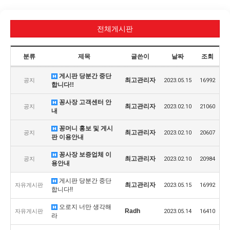
전체게시판
분류
제목
글쓴이
날짜
조회
게시판 당분간 중단
최고관리자
공지
2023.05.15
16992
합니다!!
꽁사장 고객센터 안
최고관리자
공지
2023.02.10
21060
내
꽁머니 홍보 및 게시
최고관리자
공지
2023.02.10
20607
판 이용안내
꽁사장 보증업체 이
최고관리자
공지
2023.02.10
20984
용안내
게시판 당분간 중단
최고관리자
자유게시판
2023.05.15
16992
합니다!!
오로지 너만 생각해
Radh
자유게시판
2023.05.14
16410
라