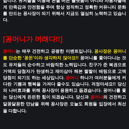
합니다.
유저들을 이용해 돈을 버는 플랫폼이 아니라
사용자들에
게 만족감과 안전함을 주며
항상 정직하고 정확한 커뮤니티 문화
를 만드는 꽁사장이 되기 위해서 지금도 열심히 노력하고 있습니
다.
[꽁머니가 미래다!!]
꽁머니
는 매우 건전하고 공평한 이벤트입니다.
꽁사장은 꽁머니
를 단순한 '꽁돈'이라 생각하지 않아요!!
꽁머니를 쫓아다니는 것
도 유저들의 순수하고 바람직한 노력입니다.
친구가 준 복권으로
거액의 당첨자가 탄생하고
재미삼아 해본 짤짤이 배팅으로 고액
당첨이 되기도 하는 세상입니다.
꽁머니
하나가 여러분들에게 커
다란 기쁨과 행복을 가져다 줄수도 있습니다.
걱정마세요!!
당신
의 나비효과를 위해 꽁사장이 응원하고 돕겠습니다.
꽁머니를 쫓
는 당신에게 든든한 힘이 되겠습니다.
당신과
꽁머니
의 건전하고
알꽁달꽁한 만남을 위해
꽁사장은 오늘도 회원들 입장에서 최선
을 다합니다.