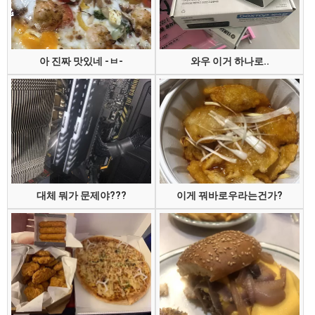
아 진짜 맛있네 -ㅂ-
와우 이거 하나로..
대체 뭐가 문제야???
이게 꿔바로우라는건가?