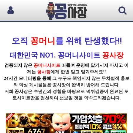
오직
꽁머니
를 위해 탄생했다!!
대한민국 NO1. 꽁머니사이트
꽁사장
검증되지 않은
꽁머니사이트
떠돌며 운명에 맡기시지 마시고 이
제는
꽁사장
에게 한번 믿고 맡겨주세요!!
24시간 모니터링을 통해
그 누구도 책임지지 않는 무차별적 홍보
와 악성 게시물들은
꽁사장
이 완벽히 방어해 드립니다.
저희 꽁사장
은 수년간의 경험을 바탕으로
먹튀
검증이
완료된 토
토사이트
만을 엄선하여 선보일 것을 약속드리겠습니다.