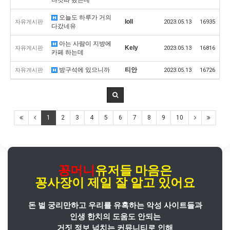
오늘도 하루가 거의
Ioll
자유게시판
2023.05.13
16935
다갔네유
아는 사람이 지방에
Kely
자유게시판
2023.05.13
16816
카페 하는데
방구석에 있으니까
티안
자유게시판
2023.05.13
16726
1
2
3
4
5
6
7
8
9
10
꽁머니
유저들 마음은
꽁사장
이
제일 잘 알고 있어요
돈 벌 궁리만하고 우리를 유혹하는 악성 사이트들과
인생 한치의 도움도 안되는
거짓 정보 넘치는 커뮤니티로 인해