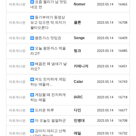
요즘 젤리가 넘 맛있
Nomer
자유게시판
2023.05.14
16465
네요 전
동기부여가 동영상
보고 있으면 막 의지가
클론
자유게시판
2023.05.14
16708
불타오른다
왕돈가스 맛있죠
Senge
자유게시판
2023.05.14
16409
오늘 왕돈까스 먹을
팅크
자유게시판
2023.05.14
16485
라고!!
배꼽은 왜 냄새가 날
카매니저
자유게시판
2023.05.14
16451
까요?
저도 진지하게 게임
Calar
자유게시판
2023.05.14
16743
하는 애들여...
게임할 때 진지하게
IARC
자유게시판
2023.05.14
16718
하는 애들
드러운 하루
다인
자유게시판
2023.05.14
16677
아 오늘도 쌀쌀하군
민병대
자유게시판
2023.05.14
16708
강아지 데리고 산책
에밀
자유게시판
2023.05.13
16732
나갓따 왔는데