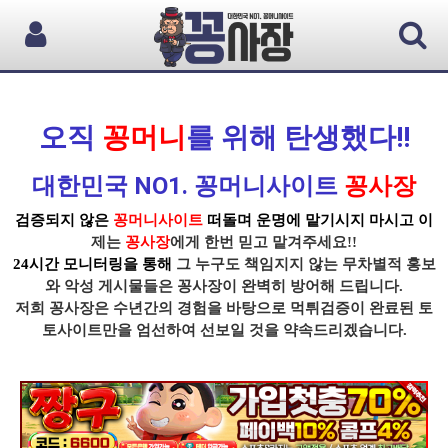
오직
꽁머니
를 위해 탄생했다!!
대한민국 NO1. 꽁머니사이트
꽁사장
검증되지 않은
꽁머니사이트
떠돌며 운명에 맡기시지 마시고 이
제는
꽁사장
에게 한번 믿고 맡겨주세요!!
24시간 모니터링을 통해
그 누구도 책임지지 않는 무차별적 홍보
와 악성 게시물들은
꽁사장
이 완벽히 방어해 드립니다.
저희 꽁사장
은 수년간의 경험을 바탕으로
먹튀
검증이
완료된 토
토사이트
만을 엄선하여 선보일 것을 약속드리겠습니다.