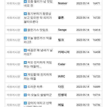
요즘 젤리가 넘 맛있
Nomer
자유게시판
2023.05.14
16471
네요 전
동기부여가 동영상
보고 있으면 막 의지가
클론
자유게시판
2023.05.14
16720
불타오른다
왕돈가스 맛있죠
Senge
자유게시판
2023.05.14
16414
오늘 왕돈까스 먹을
팅크
자유게시판
2023.05.14
16490
라고!!
배꼽은 왜 냄새가 날
카매니저
자유게시판
2023.05.14
16458
까요?
저도 진지하게 게임
Calar
자유게시판
2023.05.14
16755
하는 애들여...
게임할 때 진지하게
IARC
자유게시판
2023.05.14
16725
하는 애들
드러운 하루
다인
자유게시판
2023.05.14
16689
아 오늘도 쌀쌀하군
민병대
자유게시판
2023.05.14
16716
강아지 데리고 산책
에밀
자유게시판
2023.05.13
16736
나갓따 왔는데