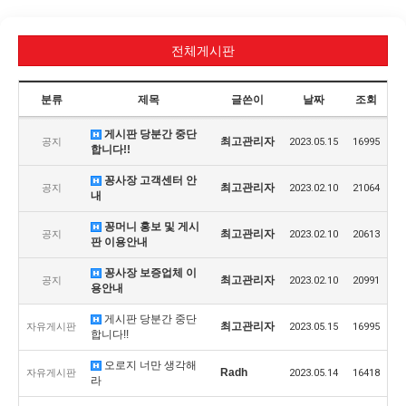
전체게시판
분류
제목
글쓴이
날짜
조회
게시판 당분간 중단
최고관리자
공지
2023.05.15
16995
합니다!!
꽁사장 고객센터 안
최고관리자
공지
2023.02.10
21064
내
꽁머니 홍보 및 게시
최고관리자
공지
2023.02.10
20613
판 이용안내
꽁사장 보증업체 이
최고관리자
공지
2023.02.10
20991
용안내
게시판 당분간 중단
최고관리자
자유게시판
2023.05.15
16995
합니다!!
오로지 너만 생각해
Radh
자유게시판
2023.05.14
16418
라