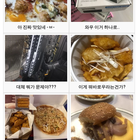
아 진짜 맛있네 -ㅂ-
와우 이거 하나로..
대체 뭐가 문제야???
이게 꿔바로우라는건가?