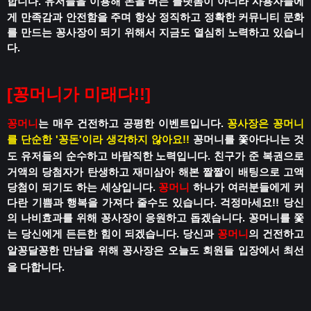
합니다.
유저들을 이용해 돈을 버는 플랫폼이 아니라
사용자들에
게 만족감과 안전함을 주며
항상 정직하고 정확한 커뮤니티 문화
를 만드는 꽁사장이 되기 위해서 지금도 열심히 노력하고 있습니
다.
[꽁머니가 미래다!!]
꽁머니
는 매우 건전하고 공평한 이벤트입니다.
꽁사장은 꽁머니
를 단순한 '꽁돈'이라 생각하지 않아요!!
꽁머니를 쫓아다니는 것
도 유저들의 순수하고 바람직한 노력입니다.
친구가 준 복권으로
거액의 당첨자가 탄생하고
재미삼아 해본 짤짤이 배팅으로 고액
당첨이 되기도 하는 세상입니다.
꽁머니
하나가 여러분들에게 커
다란 기쁨과 행복을 가져다 줄수도 있습니다.
걱정마세요!!
당신
의 나비효과를 위해 꽁사장이 응원하고 돕겠습니다.
꽁머니를 쫓
는 당신에게 든든한 힘이 되겠습니다.
당신과
꽁머니
의 건전하고
알꽁달꽁한 만남을 위해
꽁사장은 오늘도 회원들 입장에서 최선
을 다합니다.