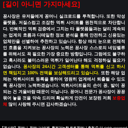
[
길이 아니면 가지마세요
]
꽁사장은 유저들에게 꽁머니 실크로드를 투척합니다.
또한 악성
플랫폼, 저질스럽고 조잡한 먹튀 사이트를 원천적으로 차단합니
다.
반복적인 먹튀 검증에서 그치는 타 플랫폼들과는 달리
계속되
는 업계의 흐름과 디테일한 정보 분석을 통해
안전하고 신용있는
업체만을 선별하여 추천하고 있습니다.
항상 매의 눈으로 전체적
인 흐름을 지켜보는 꽁사장의 노력은
꽁사장 스스로의 네임벨류
를 위해서도 꼭 필요한 가장 중요한 방향입니다.
그럼에도 불구하
고 혹시라도
불미스러운 먹튀가 일어난다 해도
걱정하실 필요가
없습니다.
꽁사장의 24시간 고객센터를 통해 먹튀를 신고 하시
면
책임지고 100% 전액을 보상해드리고 있습니다.
또한 해당 업
체는 먹튀사이트 등록을 통하여
영원히 업계에서 퇴출될 수 있도
록
꽁사장이 노력하겠습니다.
먹튀사이트들의 손이 꽁, 발이 꽁
되는 건
겨울바람 때문이 아닙니다.
꽁머니 전문가 꽁사장이 꽁꽁
묶어 놓을 것을 약속 드리며
확실하게 안전이 보장된 저희
보증업
체
많이 사랑해 주시면 감사하겠습니다.