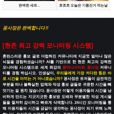
완벽한 세트...
흐흐흐 오늘은 기름진거 먹는날
꽁사장은 완벽합니다 !!
[
현존 최고 강력 모니터링 시스템
]
혼란스러운 홍보 글로 더럽혀진 커뮤니티에
지금껏 얼마나 많은
뇌절을 경험하셨습니까?
AI를 기반으로 한 현존 최고의 강력한
모니터링 시스템으로
세계 최강의
꽁머니사이트
꽁사장
커뮤니
티를 경험 하십시오.
인생살이,
우리들에게 가장 커다란 힘은 바
로 시간을 아끼는 거 아니겠습니까?
꽁사장은 유저들이 금전적인
부분을 떠나
불확실한 업체와 악성 홍보 글들로
귀중한 시간을 빼
앗기는 걸 원치 않습니다.
꽁사장은 이렇게 이용자들의 시간을 낭
비하게 만드는
지긋지긋한 홍보방 도배와 무분별한 악성 게시물
들을 철저히 감시하고 빠르게 삭제합니다.
24시간 모니터링을 통
해 이용자들의 시간을
금같이 생각하는 꽁사장이 되기 위해 노력