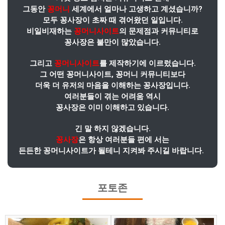
그동안
꽁머니
세계에서 얼마나 고생하고 계셨습니까?
모두 꽁사장이 초짜 때 겪어왔던 일입니다.
비일비재하는
꽁머니사이트
의 문제점과 커뮤니티로
꽁사장은 불만이 많았습니다.
그리고
꽁머니사이트
를 제작하기에 이르렀습니다.
그 어떤 꽁머니사이트, 꽁머니 커뮤니티보다
더욱 더 유저의 마음을 이해하는 꽁사장입니다.
여러분들이 겪는 어려움 역시
꽁사장은 이미 이해하고 있습니다.
긴 말 하지 않겠습니다.
꽁사장
은 항상 여러분들 편에 서는
든든한 꽁머니사이트가 될테니 지켜봐 주시길 바랍니다.
포토존