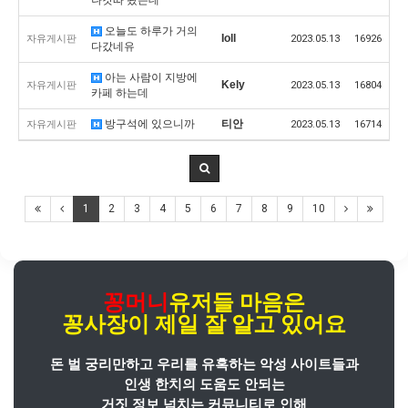
오늘도 하루가 거의
Ioll
자유게시판
2023.05.13
16926
다갔네유
아는 사람이 지방에
Kely
자유게시판
2023.05.13
16804
카페 하는데
방구석에 있으니까
티안
자유게시판
2023.05.13
16714
1
2
3
4
5
6
7
8
9
10
꽁머니
유저들 마음은
꽁사장
이
제일 잘 알고 있어요
돈 벌 궁리만하고 우리를 유혹하는 악성 사이트들과
인생 한치의 도움도 안되는
거짓 정보 넘치는 커뮤니티로 인해