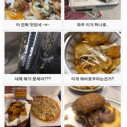
아 진짜 맛있네 -ㅂ-
와우 이거 하나로..
대체 뭐가 문제야???
이게 꿔바로우라는건가?