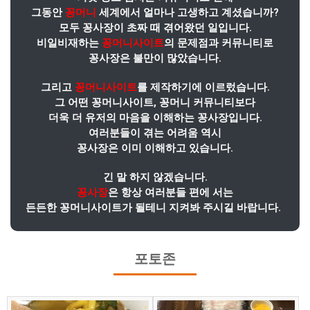
그동안
꽁머니
세계에서 얼마나 고생하고 계셨습니까?
모두 꽁사장이 초짜 때 겪어왔던 일입니다.
비일비재하는
꽁머니사이트
의 문제점과 커뮤니티로
꽁사장은 불만이 많았습니다.
그리고
꽁머니사이트
를 제작하기에 이르렀습니다.
그 어떤 꽁머니사이트, 꽁머니 커뮤니티보다
더욱 더 유저의 마음을 이해하는 꽁사장입니다.
여러분들이 겪는 어려움 역시
꽁사장은 이미 이해하고 있습니다.
긴 말 하지 않겠습니다.
꽁사장
은 항상 여러분들 편에 서는
든든한 꽁머니사이트가 될테니 지켜봐 주시길 바랍니다.
포토존