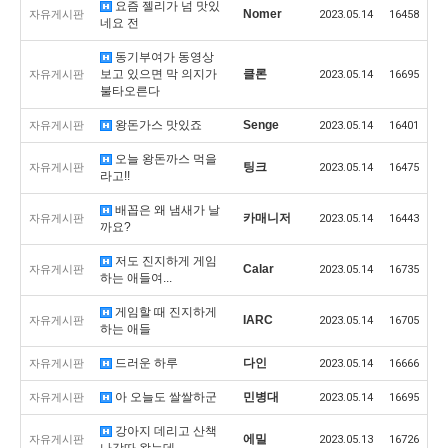
요즘 젤리가 넘 맛있
Nomer
자유게시판
2023.05.14
16458
네요 전
동기부여가 동영상
보고 있으면 막 의지가
클론
자유게시판
2023.05.14
16695
불타오른다
왕돈가스 맛있죠
Senge
자유게시판
2023.05.14
16401
오늘 왕돈까스 먹을
팅크
자유게시판
2023.05.14
16475
라고!!
배꼽은 왜 냄새가 날
카매니저
자유게시판
2023.05.14
16443
까요?
저도 진지하게 게임
Calar
자유게시판
2023.05.14
16735
하는 애들여...
게임할 때 진지하게
IARC
자유게시판
2023.05.14
16705
하는 애들
드러운 하루
다인
자유게시판
2023.05.14
16666
아 오늘도 쌀쌀하군
민병대
자유게시판
2023.05.14
16695
강아지 데리고 산책
에밀
자유게시판
2023.05.13
16726
나갓따 왔는데