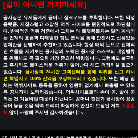
[
길이 아니면 가지마세요
]
꽁사장은 유저들에게 꽁머니 실크로드를 투척합니다.
또한 악성
플랫폼, 저질스럽고 조잡한 먹튀 사이트를 원천적으로 차단합니
다.
반복적인 먹튀 검증에서 그치는 타 플랫폼들과는 달리
계속되
는 업계의 흐름과 디테일한 정보 분석을 통해
안전하고 신용있는
업체만을 선별하여 추천하고 있습니다.
항상 매의 눈으로 전체적
인 흐름을 지켜보는 꽁사장의 노력은
꽁사장 스스로의 네임벨류
를 위해서도 꼭 필요한 가장 중요한 방향입니다.
그럼에도 불구하
고 혹시라도
불미스러운 먹튀가 일어난다 해도
걱정하실 필요가
없습니다.
꽁사장의 24시간 고객센터를 통해 먹튀를 신고 하시
면
책임지고 100% 전액을 보상해드리고 있습니다.
또한 해당 업
체는 먹튀사이트 등록을 통하여
영원히 업계에서 퇴출될 수 있도
록
꽁사장이 노력하겠습니다.
먹튀사이트들의 손이 꽁, 발이 꽁
되는 건
겨울바람 때문이 아닙니다.
꽁머니 전문가 꽁사장이 꽁꽁
묶어 놓을 것을 약속 드리며
확실하게 안전이 보장된 저희
보증업
체
많이 사랑해 주시면 감사하겠습니다.