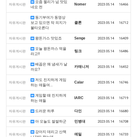
요즘 젤리가 넘 맛있
Nomer
자유게시판
2023.05.14
16466
네요 전
동기부여가 동영상
보고 있으면 막 의지가
클론
자유게시판
2023.05.14
16712
불타오른다
왕돈가스 맛있죠
Senge
자유게시판
2023.05.14
16409
오늘 왕돈까스 먹을
팅크
자유게시판
2023.05.14
16486
라고!!
배꼽은 왜 냄새가 날
카매니저
자유게시판
2023.05.14
16452
까요?
저도 진지하게 게임
Calar
자유게시판
2023.05.14
16746
하는 애들여...
게임할 때 진지하게
IARC
자유게시판
2023.05.14
16719
하는 애들
드러운 하루
다인
자유게시판
2023.05.14
16680
아 오늘도 쌀쌀하군
민병대
자유게시판
2023.05.14
16708
강아지 데리고 산책
에밀
자유게시판
2023.05.13
16733
나갓따 왔는데