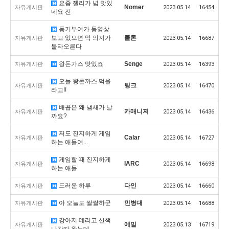
요즘 젤리가 넘 맛있
Nomer
자유게시판
2023.05.14
16454
네요 전
동기부여가 동영상
보고 있으면 막 의지가
클론
자유게시판
2023.05.14
16687
불타오른다
왕돈가스 맛있죠
Senge
자유게시판
2023.05.14
16393
오늘 왕돈까스 먹을
팅크
자유게시판
2023.05.14
16470
라고!!
배꼽은 왜 냄새가 날
카매니저
자유게시판
2023.05.14
16436
까요?
저도 진지하게 게임
Calar
자유게시판
2023.05.14
16727
하는 애들여...
게임할 때 진지하게
IARC
자유게시판
2023.05.14
16698
하는 애들
드러운 하루
다인
자유게시판
2023.05.14
16660
아 오늘도 쌀쌀하군
민병대
자유게시판
2023.05.14
16688
강아지 데리고 산책
에밀
자유게시판
2023.05.13
16719
나갓따 왔는데