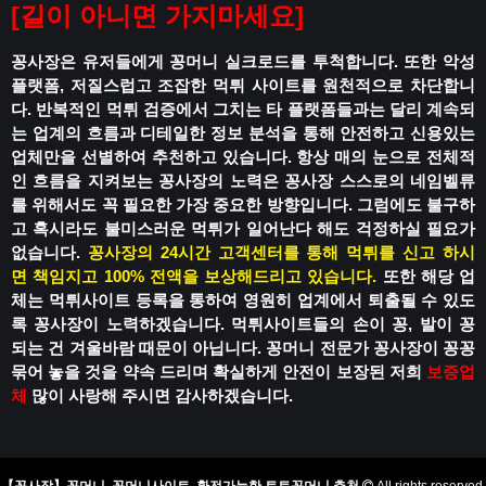
[
길이 아니면 가지마세요
]
꽁사장은 유저들에게 꽁머니 실크로드를 투척합니다.
또한 악성
플랫폼, 저질스럽고 조잡한 먹튀 사이트를 원천적으로 차단합니
다.
반복적인 먹튀 검증에서 그치는 타 플랫폼들과는 달리
계속되
는 업계의 흐름과 디테일한 정보 분석을 통해
안전하고 신용있는
업체만을 선별하여 추천하고 있습니다.
항상 매의 눈으로 전체적
인 흐름을 지켜보는 꽁사장의 노력은
꽁사장 스스로의 네임벨류
를 위해서도 꼭 필요한 가장 중요한 방향입니다.
그럼에도 불구하
고 혹시라도
불미스러운 먹튀가 일어난다 해도
걱정하실 필요가
없습니다.
꽁사장의 24시간 고객센터를 통해 먹튀를 신고 하시
면
책임지고 100% 전액을 보상해드리고 있습니다.
또한 해당 업
체는 먹튀사이트 등록을 통하여
영원히 업계에서 퇴출될 수 있도
록
꽁사장이 노력하겠습니다.
먹튀사이트들의 손이 꽁, 발이 꽁
되는 건
겨울바람 때문이 아닙니다.
꽁머니 전문가 꽁사장이 꽁꽁
묶어 놓을 것을 약속 드리며
확실하게 안전이 보장된 저희
보증업
체
많이 사랑해 주시면 감사하겠습니다.