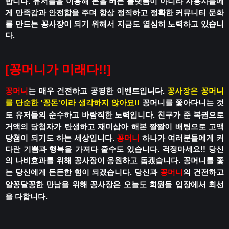
합니다.
유저들을 이용해 돈을 버는 플랫폼이 아니라
사용자들에
게 만족감과 안전함을 주며
항상 정직하고 정확한 커뮤니티 문화
를 만드는 꽁사장이 되기 위해서 지금도 열심히 노력하고 있습니
다.
[꽁머니가 미래다!!]
꽁머니
는 매우 건전하고 공평한 이벤트입니다.
꽁사장은 꽁머니
를 단순한 '꽁돈'이라 생각하지 않아요!!
꽁머니를 쫓아다니는 것
도 유저들의 순수하고 바람직한 노력입니다.
친구가 준 복권으로
거액의 당첨자가 탄생하고
재미삼아 해본 짤짤이 배팅으로 고액
당첨이 되기도 하는 세상입니다.
꽁머니
하나가 여러분들에게 커
다란 기쁨과 행복을 가져다 줄수도 있습니다.
걱정마세요!!
당신
의 나비효과를 위해 꽁사장이 응원하고 돕겠습니다.
꽁머니를 쫓
는 당신에게 든든한 힘이 되겠습니다.
당신과
꽁머니
의 건전하고
알꽁달꽁한 만남을 위해
꽁사장은 오늘도 회원들 입장에서 최선
을 다합니다.