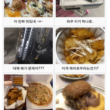
아 진짜 맛있네 -ㅂ-
와우 이거 하나로..
대체 뭐가 문제야???
이게 꿔바로우라는건가?