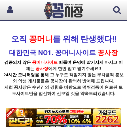
오직
꽁머니
를 위해 탄생했다!!
대한민국 NO1. 꽁머니사이트
꽁사장
검증되지 않은
꽁머니사이트
떠돌며 운명에 맡기시지 마시고 이
제는
꽁사장
에게 한번 믿고 맡겨주세요!!
24시간 모니터링을 통해
그 누구도 책임지지 않는 무차별적 홍보
와 악성 게시물들은
꽁사장
이 완벽히 방어해 드립니다.
저희 꽁사장
은 수년간의 경험을 바탕으로
먹튀
검증이
완료된 토
토사이트
만을 엄선하여 선보일 것을 약속드리겠습니다.