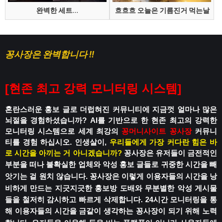
완벽한 세트...
흐흐흐 오늘은 기름진거 먹는날
꽁사장은 완벽합니다 !!
[
현존 최고 강력 모니터링 시스템
]
혼란스러운 홍보 글로 더럽혀진 커뮤니티에
지금껏 얼마나 많은
뇌절을 경험하셨습니까?
AI를 기반으로 한 현존 최고의 강력한
모니터링 시스템으로
세계 최강의
꽁머니사이트
꽁사장
커뮤니
티를 경험 하십시오.
인생살이,
우리들에게 가장 커다란 힘은 바
로 시간을 아끼는 거 아니겠습니까?
꽁사장은 유저들이 금전적인
부분을 떠나
불확실한 업체와 악성 홍보 글들로
귀중한 시간을 빼
앗기는 걸 원치 않습니다.
꽁사장은 이렇게 이용자들의 시간을 낭
비하게 만드는
지긋지긋한 홍보방 도배와 무분별한 악성 게시물
들을 철저히 감시하고 빠르게 삭제합니다.
24시간 모니터링을 통
해 이용자들의 시간을
금같이 생각하는 꽁사장이 되기 위해 노력