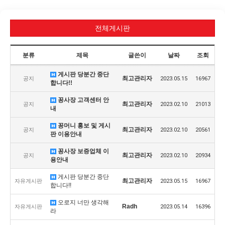
전체게시판
분류
제목
글쓴이
날짜
조회
게시판 당분간 중단
최고관리자
공지
2023.05.15
16967
합니다!!
꽁사장 고객센터 안
최고관리자
공지
2023.02.10
21013
내
꽁머니 홍보 및 게시
최고관리자
공지
2023.02.10
20561
판 이용안내
꽁사장 보증업체 이
최고관리자
공지
2023.02.10
20934
용안내
게시판 당분간 중단
최고관리자
자유게시판
2023.05.15
16967
합니다!!
오로지 너만 생각해
Radh
자유게시판
2023.05.14
16396
라