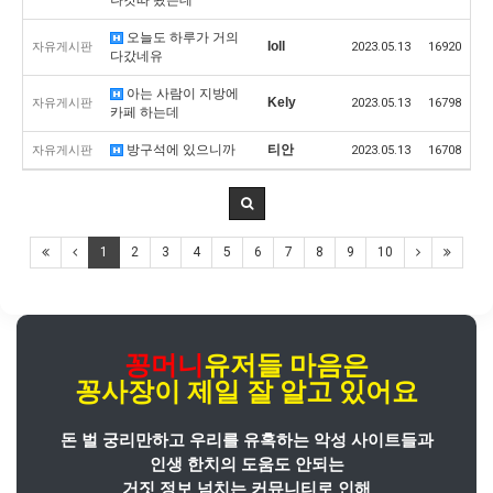
오늘도 하루가 거의
Ioll
자유게시판
2023.05.13
16920
다갔네유
아는 사람이 지방에
Kely
자유게시판
2023.05.13
16798
카페 하는데
방구석에 있으니까
티안
자유게시판
2023.05.13
16708
1
2
3
4
5
6
7
8
9
10
꽁머니
유저들 마음은
꽁사장
이
제일 잘 알고 있어요
돈 벌 궁리만하고 우리를 유혹하는 악성 사이트들과
인생 한치의 도움도 안되는
거짓 정보 넘치는 커뮤니티로 인해